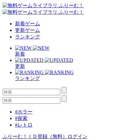
新着ゲーム
更新ゲーム
ランキング
新着
更新
ランキング
#ホラー
#探索
#レトロ
ふりーむ！ＩＤ登録（無料）
ログイン