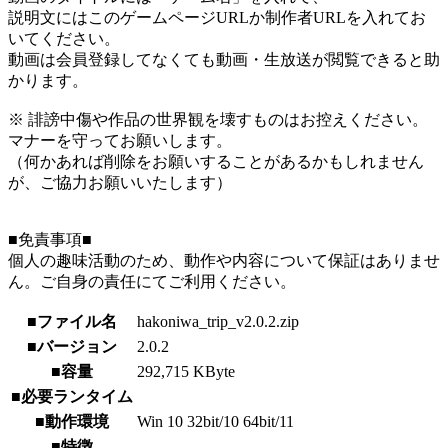
説明文にはこのゲームページURLか制作者URLを入れてお
いてください。
動画は会員登録してなくても動画・生放送が閲覧できると助
かります。
※ 誹謗中傷や作品の世界観を壊すものはお控えください。
マナーを守ってお願いします。
（何かあれば削除をお願いすることがあるかもしれません
が、ご協力お願いいたします）
■免責事項■
個人の趣味活動のため、動作や内容について保証はありませ
ん。ご自身の責任にてご利用ください。
■ファイル名
hakoniwa_trip_v2.0.2.zip
■バージョン
2.0.2
■容量
292,715 KByte
■必要ランタイム
■動作環境
Win 10 32bit/10 64bit/11
■特徴