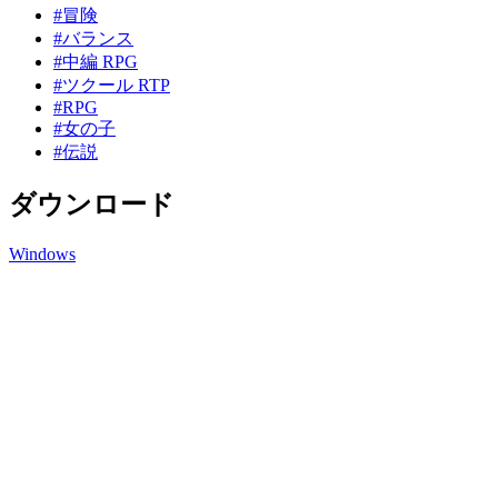
#冒険
#バランス
#中編 RPG
#ツクール RTP
#RPG
#女の子
#伝説
ダウンロード
Windows