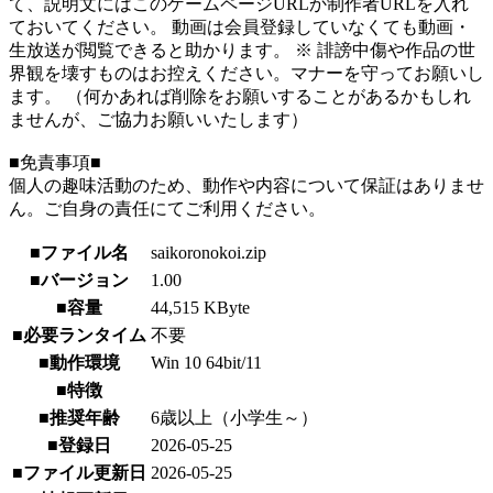
て、説明文にはこのゲームページURLか制作者URLを入れ
ておいてください。 動画は会員登録していなくても動画・
生放送が閲覧できると助かります。 ※ 誹謗中傷や作品の世
界観を壊すものはお控えください。マナーを守ってお願いし
ます。 （何かあれば削除をお願いすることがあるかもしれ
ませんが、ご協力お願いいたします）
■免責事項■
個人の趣味活動のため、動作や内容について保証はありませ
ん。ご自身の責任にてご利用ください。
■ファイル名
saikoronokoi.zip
■バージョン
1.00
■容量
44,515 KByte
■必要ランタイム
不要
■動作環境
Win 10 64bit/11
■特徴
■推奨年齢
6歳以上（小学生～）
■登録日
2026-05-25
■ファイル更新日
2026-05-25