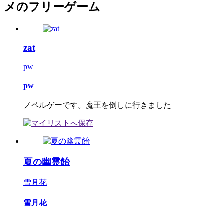
メのフリーゲーム
zat
pw
pw
ノベルゲーです。魔王を倒しに行きました
夏の幽霊飴
雪月花
雪月花