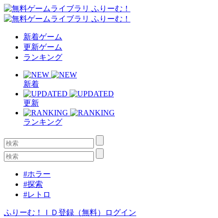
新着ゲーム
更新ゲーム
ランキング
新着
更新
ランキング
#ホラー
#探索
#レトロ
ふりーむ！ＩＤ登録（無料）
ログイン