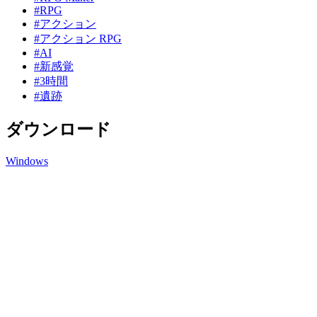
#RPG
#アクション
#アクション RPG
#AI
#新感覚
#3時間
#遺跡
ダウンロード
Windows