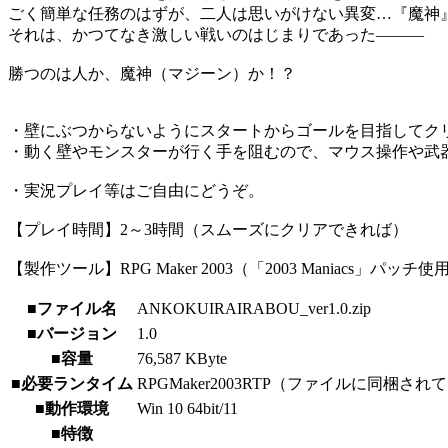
ごく簡単な任務のはずが、二人は思いがけない異変…『魔神
それは、かつてなき激しい戦いのはじまりであった―――
勝つのは人か、魔神（マジーン）か！？
・壁にぶつからないようにスタートからゴールを目指してク
・動く壁やモンスターが行く手を阻むので、マウス操作や武
・実況プレイ等はご自由にどうぞ。
【プレイ時間】2～3時間（スムーズにクリアできれば）
【製作ツール】RPG Maker 2003（「2003 Maniacs」パッチ使
■ファイル名
ANKOKUIRAIRABOU_ver1.0.zip
■バージョン
1.0
■容量
76,587 KByte
■必要ランタイム
RPGMaker2003RTP（ファイルに同梱さ
■動作環境
Win 10 64bit/11
■特徴