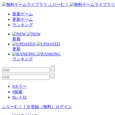
新着ゲーム
更新ゲーム
ランキング
新着
更新
ランキング
#ホラー
#探索
#レトロ
ふりーむ！ＩＤ登録（無料）
ログイン