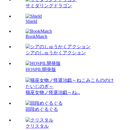
サミダリングドラゴン
Shield
BookMatch
シアのしゅうかくアクション
HOSPIL開発版
猫巫女物ノ怪退治戯～ね...
回段めぐるぐる
クリスタル