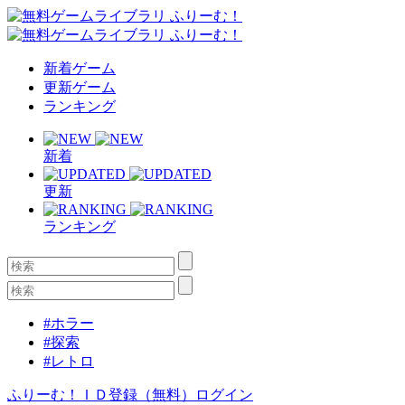
新着ゲーム
更新ゲーム
ランキング
新着
更新
ランキング
#ホラー
#探索
#レトロ
ふりーむ！ＩＤ登録（無料）
ログイン