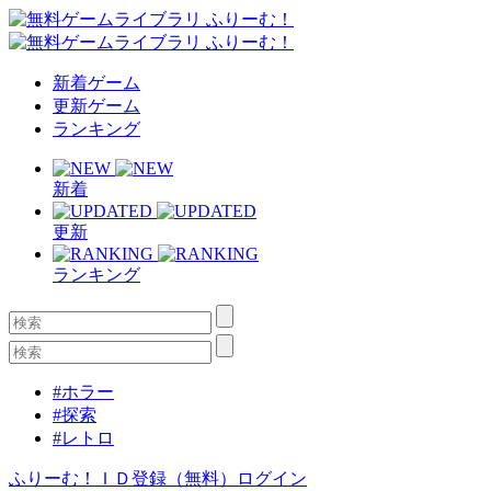
新着ゲーム
更新ゲーム
ランキング
新着
更新
ランキング
#ホラー
#探索
#レトロ
ふりーむ！ＩＤ登録（無料）
ログイン