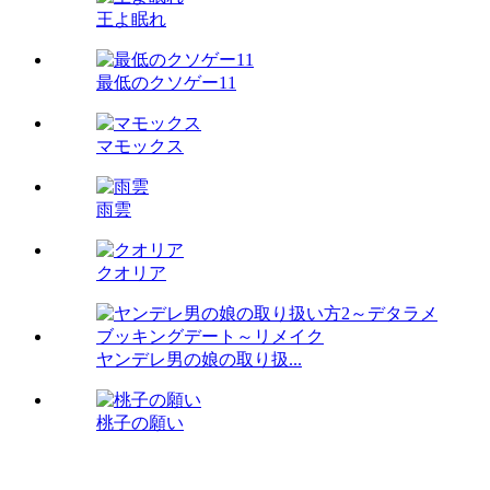
王よ眠れ
最低のクソゲー11
マモックス
雨雲
クオリア
ヤンデレ男の娘の取り扱...
桃子の願い