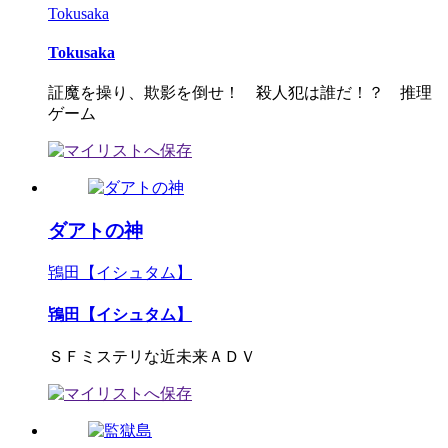
Tokusaka
Tokusaka
証魔を操り、欺影を倒せ！ 殺人犯は誰だ！？ 推理
ゲーム
ダアトの神
鴇田【イシュタム】
鴇田【イシュタム】
ＳＦミステリな近未来ＡＤＶ