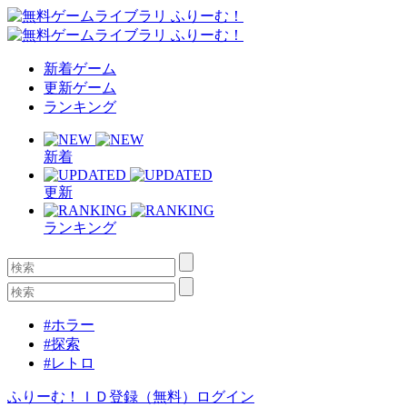
新着ゲーム
更新ゲーム
ランキング
新着
更新
ランキング
#ホラー
#探索
#レトロ
ふりーむ！ＩＤ登録（無料）
ログイン