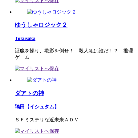
ゆうしゃロジック２
Tokusaka
証魔を操り、欺影を倒せ！ 殺人犯は誰だ！？ 推理
ゲーム
ダアトの神
鴇田【イシュタム】
ＳＦミステリな近未来ＡＤＶ