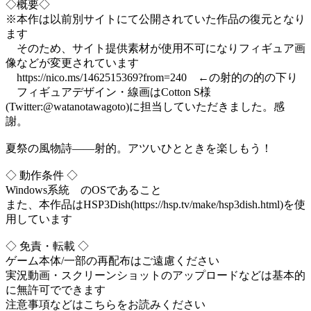
◇概要◇
※本作は以前別サイトにて公開されていた作品の復元となり
ます
そのため、サイト提供素材が使用不可になりフィギュア画
像などが変更されています
https://nico.ms/1462515369?from=240 ←の射的の的の下り
フィギュアデザイン・線画はCotton S様
(Twitter:@watanotawagoto)に担当していただきました。感
謝。
夏祭の風物詩――射的。アツいひとときを楽しもう！
◇ 動作条件 ◇
Windows系統 のOSであること
また、本作品はHSP3Dish(https://hsp.tv/make/hsp3dish.html)を使
用しています
◇ 免責・転載 ◇
ゲーム本体/一部の再配布はご遠慮ください
実況動画・スクリーンショットのアップロードなどは基本的
に無許可でできます
注意事項などはこちらをお読みください