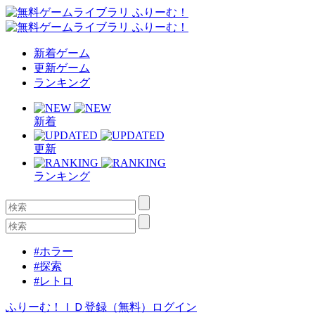
新着ゲーム
更新ゲーム
ランキング
新着
更新
ランキング
#ホラー
#探索
#レトロ
ふりーむ！ＩＤ登録（無料）
ログイン