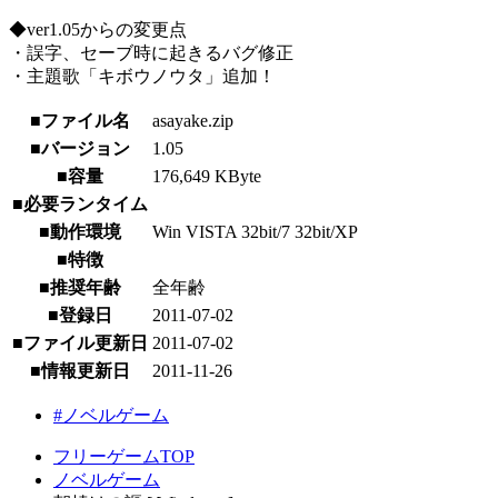
◆ver1.05からの変更点
・誤字、セーブ時に起きるバグ修正
・主題歌「キボウノウタ」追加！
■ファイル名
asayake.zip
■バージョン
1.05
■容量
176,649 KByte
■必要ランタイム
■動作環境
Win VISTA 32bit/7 32bit/XP
■特徴
■推奨年齢
全年齢
■登録日
2011-07-02
■ファイル更新日
2011-07-02
■情報更新日
2011-11-26
#ノベルゲーム
フリーゲームTOP
ノベルゲーム