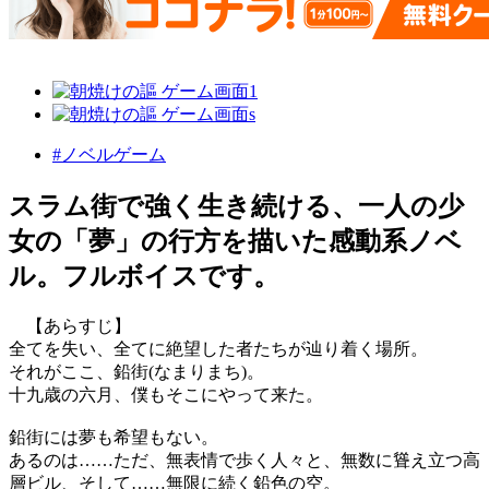
#ノベルゲーム
スラム街で強く生き続ける、一人の少
女の「夢」の行方を描いた感動系ノベ
ル。フルボイスです。
【あらすじ】
全てを失い、全てに絶望した者たちが辿り着く場所。
それがここ、鉛街(なまりまち)。
十九歳の六月、僕もそこにやって来た。
鉛街には夢も希望もない。
あるのは……ただ、無表情で歩く人々と、無数に聳え立つ高
層ビル、そして……無限に続く鉛色の空。