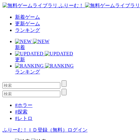
新着ゲーム
更新ゲーム
ランキング
新着
更新
ランキング
#ホラー
#探索
#レトロ
ふりーむ！ＩＤ登録（無料）
ログイン