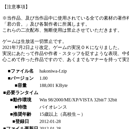
【注意事項】
※当作品、及び当作品中に使用されている全ての素材の著作
「君の音。」及び各製作者に所属します。
これらの二次配布、無断使用は禁止させていただきます。
ゲームは生放送一切禁止です。
2021年7月2日より改定。ゲームの実況ＯＫになりました。
実況にあたって作品や作者・スタッフを貶すような表現、中
心こめて作った作品ですので、あくまでもマナーを持って実
■ファイル名
hakoniwa-f.zip
■バージョン
1.00
■容量
188,001 KByte
■必要ランタイム
■動作環境
Win 98/2000/ME/XP/VISTA 32bit/7 32bit
■特徴
バイオレンス
■推奨年齢
15歳以上（高校生～）
■登録日
2012-01-28
■ファイル更新日
2012-01-28