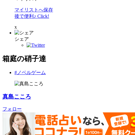
マイリストへ保存
後で便利♪ Click!
x
シェア
箱庭の硝子達
#ノベルゲーム
真島こころ
フォロー