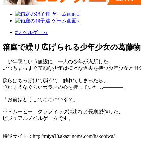
#ノベルゲーム
箱庭で繰り広げられる少年少女の葛藤物
少年院という施設に、一人の少年が入所した。
いつもまっすぐ笑顔な少年は様々な過去を持つ少年少女と出
僕らはちっぽけで弱くて、触れてしまったら、
割れそうなぐらいガラスの心を持っていた…――――。
「お前はどうしてここにいる？」
ＯＰムービー、グラフィック演出など長期製作した、
ビジュアルノベルゲームです。
特設サイト：http://miya38.akazunoma.com/hakoniwa/