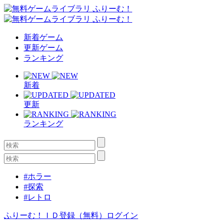
新着ゲーム
更新ゲーム
ランキング
新着
更新
ランキング
#ホラー
#探索
#レトロ
ふりーむ！ＩＤ登録（無料）
ログイン