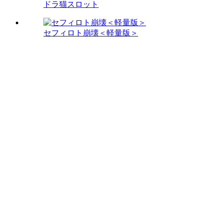
ドラ猫スロット
セフィロト崩壊＜軽量版＞