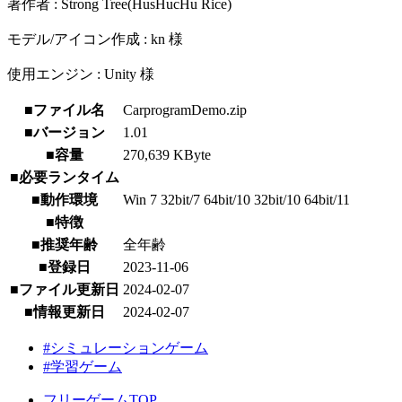
著作者 : Strong Tree(HusHucHu Rice)
モデル/アイコン作成 : kn 様
使用エンジン : Unity 様
■ファイル名
CarprogramDemo.zip
■バージョン
1.01
■容量
270,639 KByte
■必要ランタイム
■動作環境
Win 7 32bit/7 64bit/10 32bit/10 64bit/11
■特徴
■推奨年齢
全年齢
■登録日
2023-11-06
■ファイル更新日
2024-02-07
■情報更新日
2024-02-07
#シミュレーションゲーム
#学習ゲーム
フリーゲームTOP