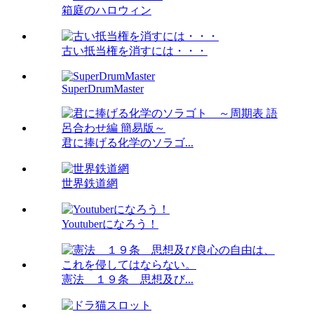
箱庭のハロウィン
古い抵当権を消すには・・・
SuperDrumMaster
君に捧げる化学のソラゴ...
世界鉄道網
Youtuberになろう！
憲法 １９条 思想及び...