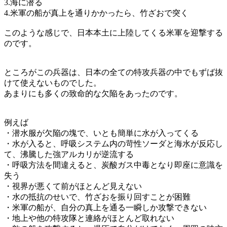
3.海に潜る
4.米軍の船が真上を通りかかったら、竹ざおで突く
このような感じで、日本本土に上陸してくる米軍を迎撃する
のです。
ところがこの兵器は、日本の全ての特攻兵器の中でもずば抜
けて使えないものでした。
あまりにも多くの致命的な欠陥をあったのです。
例えば
・潜水服が欠陥の塊で、いとも簡単に水が入ってくる
・水が入ると、呼吸システム内の苛性ソーダと海水が反応し
て、沸騰した強アルカリが逆流する
・呼吸方法を間違えると、炭酸ガス中毒となり即座に意識を
失う
・視界が悪くて前がほとんど見えない
・水の抵抗のせいで、竹ざおを振り回すことが困難
・米軍の船が、自分の真上を通る一瞬しか攻撃できない
・地上や他の特攻隊と連絡がほとんど取れない