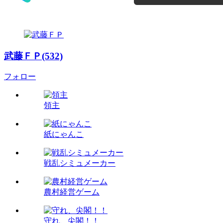
武藤ＦＰ(532)
フォロー
領主
紙にゃんこ
戦乱シミュメーカー
農村経営ゲーム
守れ、尖閣！！