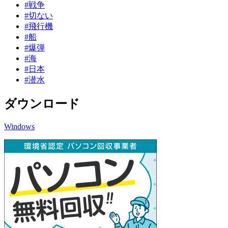
#戦争
#切ない
#飛行機
#船
#爆弾
#海
#日本
#潜水
ダウンロード
Windows