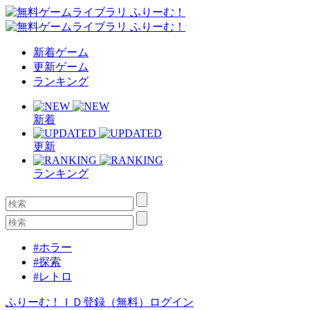
新着ゲーム
更新ゲーム
ランキング
新着
更新
ランキング
#ホラー
#探索
#レトロ
ふりーむ！ＩＤ登録（無料）
ログイン