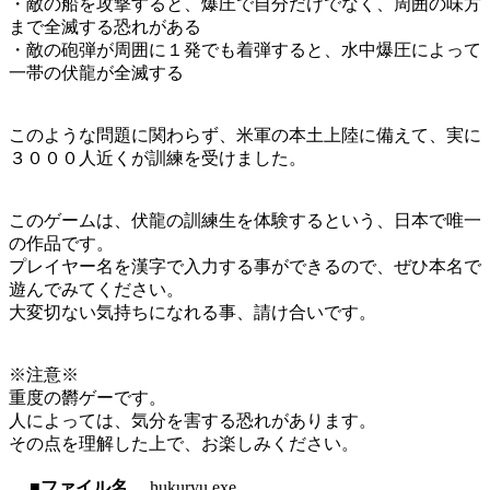
・敵の船を攻撃すると、爆圧で自分だけでなく、周囲の味方
まで全滅する恐れがある
・敵の砲弾が周囲に１発でも着弾すると、水中爆圧によって
一帯の伏龍が全滅する
このような問題に関わらず、米軍の本土上陸に備えて、実に
３０００人近くが訓練を受けました。
このゲームは、伏龍の訓練生を体験するという、日本で唯一
の作品です。
プレイヤー名を漢字で入力する事ができるので、ぜひ本名で
遊んでみてください。
大変切ない気持ちになれる事、請け合いです。
※注意※
重度の欝ゲーです。
人によっては、気分を害する恐れがあります。
その点を理解した上で、お楽しみください。
■ファイル名
hukuryu.exe