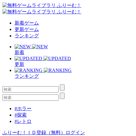
新着ゲーム
更新ゲーム
ランキング
新着
更新
ランキング
#ホラー
#探索
#レトロ
ふりーむ！ＩＤ登録（無料）
ログイン