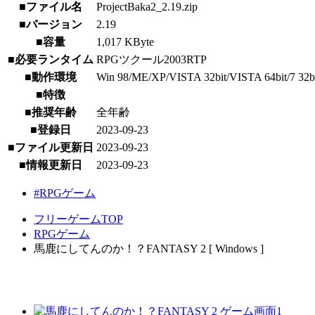
■ファイル名
ProjectBaka2_2.19.zip
■バージョン
2.19
■容量
1,017 KByte
■必要ランタイム
RPGツクール2003RTP
■動作環境
Win 98/ME/XP/VISTA 32bit/VISTA 64bit/7 32bit/7
■特徴
■推奨年齢
全年齢
■登録日
2023-09-23
■ファイル更新日
2023-09-23
■情報更新日
2023-09-23
#RPGゲーム
フリーゲームTOP
RPGゲーム
馬鹿にしてんのか！？FANTASY 2 [ Windows ]