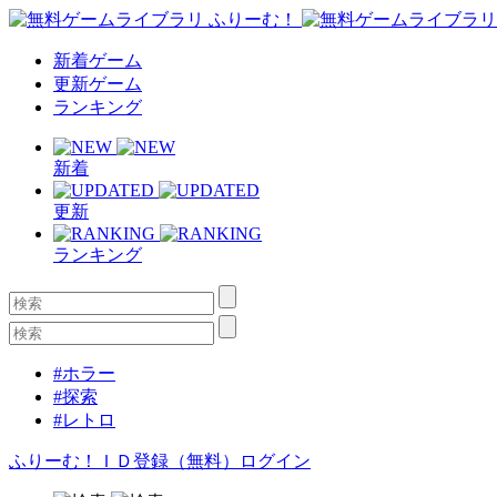
新着ゲーム
更新ゲーム
ランキング
新着
更新
ランキング
#ホラー
#探索
#レトロ
ふりーむ！ＩＤ登録（無料）
ログイン