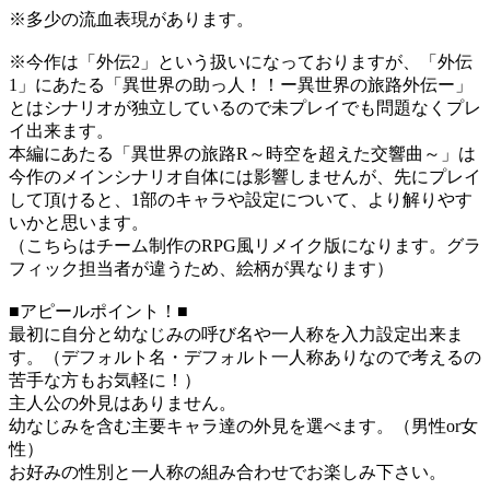
※多少の流血表現があります。
※今作は「外伝2」という扱いになっておりますが、「外伝
1」にあたる「異世界の助っ人！！ー異世界の旅路外伝ー」
とはシナリオが独立しているので未プレイでも問題なくプレ
イ出来ます。
本編にあたる「異世界の旅路R～時空を超えた交響曲～」は
今作のメインシナリオ自体には影響しませんが、先にプレイ
して頂けると、1部のキャラや設定について、より解りやす
いかと思います。
（こちらはチーム制作のRPG風リメイク版になります。グラ
フィック担当者が違うため、絵柄が異なります）
■アピールポイント！■
最初に自分と幼なじみの呼び名や一人称を入力設定出来ま
す。（デフォルト名・デフォルト一人称ありなので考えるの
苦手な方もお気軽に！）
主人公の外見はありません。
幼なじみを含む主要キャラ達の外見を選べます。（男性or女
性）
お好みの性別と一人称の組み合わせでお楽しみ下さい。