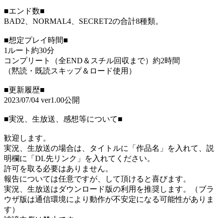
■エンド数■
BAD2、NORMAL4、SECRET2の合計8種類。
■想定プレイ時間■
1ルート約30分
コンプリート（全END＆スチル回収まで）約2時間
（黙読・既読スキップ＆ロード使用）
■更新履歴■
2023/07/04 ver1.00公開
■実況、生放送、感想等について■
歓迎します。
実況、生放送の場合は、タイトルに「作品名」を入れて、説
明欄に「DL先リンク」を入れてください。
許可を取る必要はありません。
報告については任意ですが、して頂けると喜びます。
実況、生放送はダウンロード版の利用を推奨します。（ブラ
ウザ版は通信環境により動作が不安定になる可能性がありま
す）