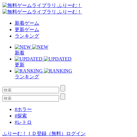
新着ゲーム
更新ゲーム
ランキング
新着
更新
ランキング
#ホラー
#探索
#レトロ
ふりーむ！ＩＤ登録（無料）
ログイン