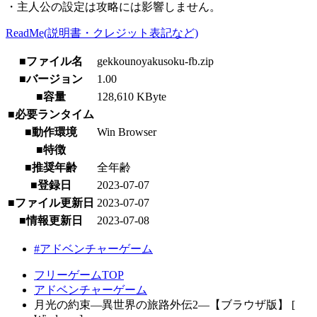
・主人公の設定は攻略には影響しません。
ReadMe(説明書・クレジット表記など)
■ファイル名
gekkounoyakusoku-fb.zip
■バージョン
1.00
■容量
128,610 KByte
■必要ランタイム
■動作環境
Win Browser
■特徴
■推奨年齢
全年齢
■登録日
2023-07-07
■ファイル更新日
2023-07-07
■情報更新日
2023-07-08
#アドベンチャーゲーム
フリーゲームTOP
アドベンチャーゲーム
月光の約束―異世界の旅路外伝2―【ブラウザ版】 [