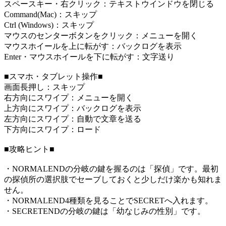
スペースキー・右クリック：テキストウインドウを閉じる
Command(Mac)：スキップ
Ctrl (Windows)：スキップ
マウスのセンターボタンをクリック：メニューを開く
マウスホイールを上に転がす：バックログを表示
Enter・マウスホイールを下に転がす：文字送り
■スマホ・タブレット操作■
画面長押し：スキップ
右方向にスワイプ：メニューを開く
上方向にスワイプ：バックログを表示
左方向にスワイプ：自動で文章を送る
下方向にスワイプ：ロード
■攻略ヒント■
・NORMALENDの分岐の鍵を握るのは「探偵」です。最初
の探偵所の選択肢でセーブしておくと少しだけ楽かも知れま
せん。
・NORMALEND4種類を見ることでSECRETへ入れます。
・SECRETENDの分岐の鍵は「幼なじみの性別」です。