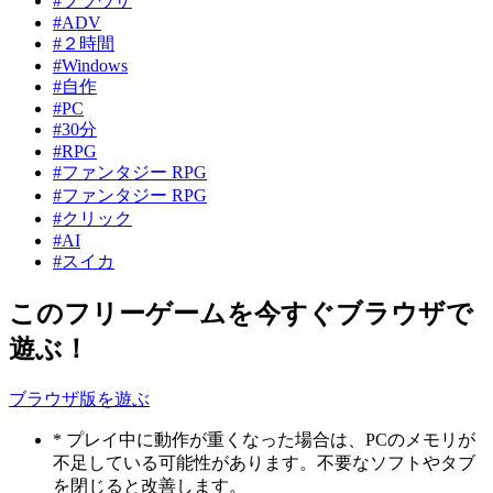
#ブラウザ
#ADV
#２時間
#Windows
#自作
#PC
#30分
#RPG
#ファンタジー RPG
#ファンタジー RPG
#クリック
#AI
#スイカ
このフリーゲームを今すぐブラウザで
遊ぶ！
ブラウザ版を遊ぶ
* プレイ中に動作が重くなった場合は、PCのメモリが
不足している可能性があります。不要なソフトやタブ
を閉じると改善します。