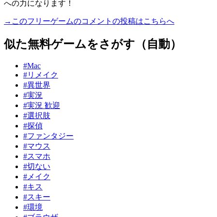
への力になります！
→このフリーゲームのコメントの投稿はこちらへ
似た無料ゲームをさがす（自動）
#Mac
#リメイク
#異世界
#実況
#実況 歓迎
#選択肢
#探偵
#ファンタジー
#マウス
#スマホ
#切ない
#メイク
#キス
#スキー
#環境