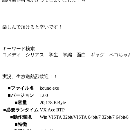
楽しんで頂けると幸いです！
キーワード検索
コメディ シリアス 学生 掌編 面白 ギャグ ペコちゃ
実況、生放送熱烈歓迎！！
■ファイル名
kouno.exe
■バージョン
1.00
■容量
20,178 KByte
■必要ランタイム
VX Ace RTP
■動作環境
Win VISTA 32bit/VISTA 64bit/7 32bit/7 64bit/8 3
■特徴