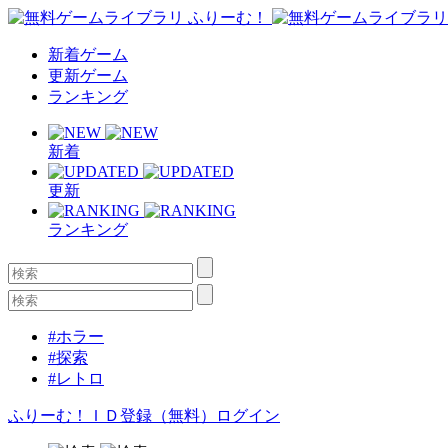
新着ゲーム
更新ゲーム
ランキング
新着
更新
ランキング
#ホラー
#探索
#レトロ
ふりーむ！ＩＤ登録（無料）
ログイン