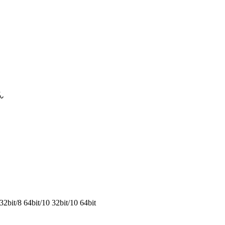
ん
2bit/8 64bit/10 32bit/10 64bit