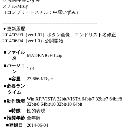
立ち絵/中塚いずみ
スチル/Miziy
（コンプリートスチル：中塚いずみ）
------------------------------------------------------------------
▼更新履歴
2014/07/09（ver.1.01）ボタン画像、エンドリスト名修正
2014/06/04（ver.1.0）公開開始
■ファイル
MADKNIGHT.zip
名
■バージョ
1.01
ン
■容量
23,666 KByte
■必要ラン
タイム
Win XP/VISTA 32bit/VISTA 64bit/7 32bit/7 64bit/8
■動作環境
32bit/8 64bit/10 32bit/10 64bit
■特徴
性的表現
■推奨年齢
全年齢
■登録日
2014-06-04