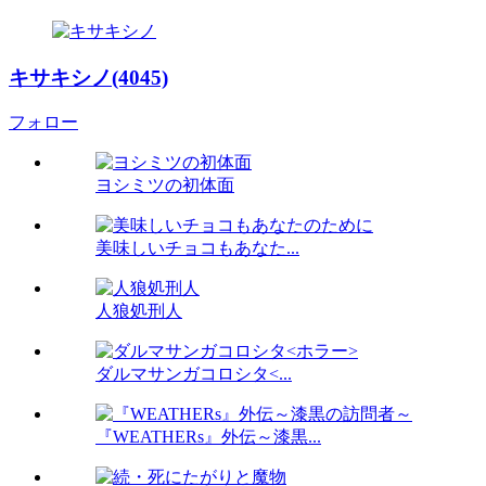
キサキシノ(4045)
フォロー
ヨシミツの初体面
美味しいチョコもあなた...
人狼処刑人
ダルマサンガコロシタ<...
『WEATHERs』外伝～漆黒...