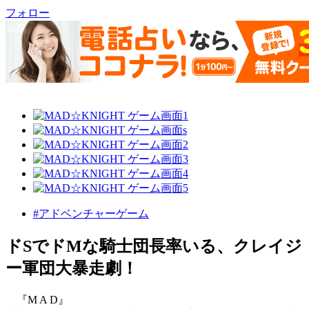
フォロー
#アドベンチャーゲーム
ドSでドMな騎士団長率いる、クレイジ
ー軍団大暴走劇！
『M A D』