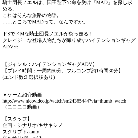
騎士団長ノエルは、国王陛下の命を受け『MAD』を探し求
める。
これはそんな旅路の物語。
……ところでMADって、なんですか。
ドSでドMな騎士団長ノエルが突っ走る！
クレイジーな登場人物たちが織り成すハイテンションギャグ
ADV☆
【ジャンル：ハイテンションギャグADV】
【プレイ時間：一周約50分、フルコンプ約1時間30分】
(エンド数:3 選択肢あり)
▼ゲーム紹介動画
http://www.nicovideo.jp/watch/sm24365444?via=thumb_watch
（ニコニコ動画）
【スタッフ】
企画・シナリオ/キサキシノ
スクリプト/kaniy