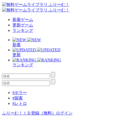
新着ゲーム
更新ゲーム
ランキング
新着
更新
ランキング
#ホラー
#探索
#レトロ
ふりーむ！ＩＤ登録（無料）
ログイン