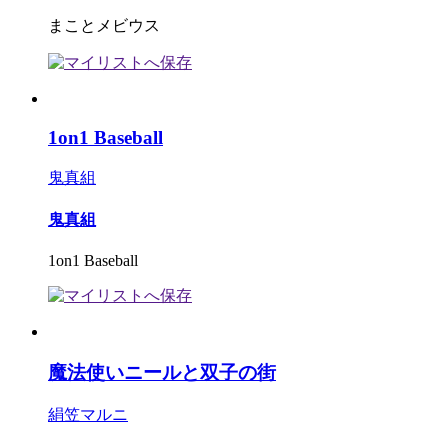
まことメビウス
1on1 Baseball
鬼真組
鬼真組
1on1 Baseball
魔法使いニールと双子の街
絹笠マルニ