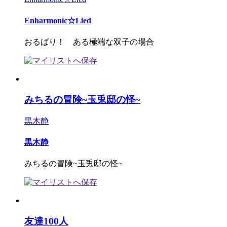
Enharmonic☆Lied
おるばり！ ある極端な双子の場合
みちるの冒険~玉兎邸の怪~
黒木静
黒木静
みちるの冒険~玉兎邸の怪~
友達100人