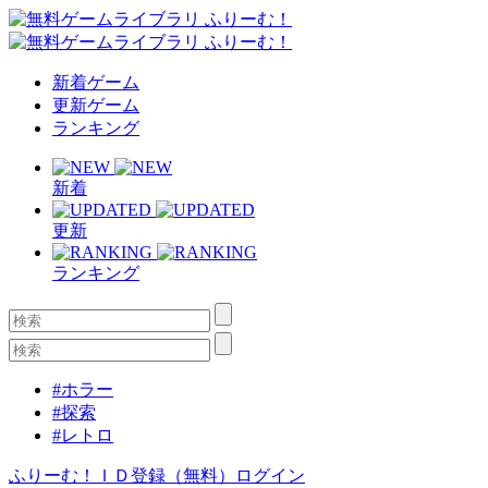
新着ゲーム
更新ゲーム
ランキング
新着
更新
ランキング
#ホラー
#探索
#レトロ
ふりーむ！ＩＤ登録（無料）
ログイン