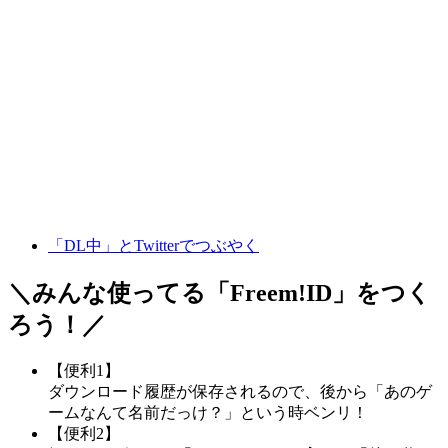
「DL中」とTwitterでつぶやく
＼みんな使ってる「
Freem!ID
」をつく
ろう！／
【便利1】
ダウンロード履歴が保存されるので、後から「あのゲ
ームなんて名前だっけ？」という時ベンリ！
【便利2】