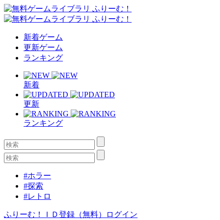
新着ゲーム
更新ゲーム
ランキング
新着
更新
ランキング
#ホラー
#探索
#レトロ
ふりーむ！ＩＤ登録（無料）
ログイン