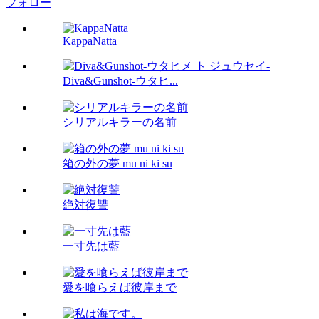
フォロー
KappaNatta
Diva&Gunshot-ウタヒ...
シリアルキラーの名前
箱の外の夢 mu ni ki su
絶対復讐
一寸先は藍
愛を喰らえば彼岸まで