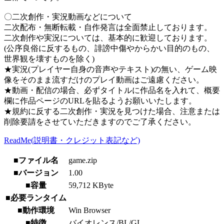
〇二次創作・実況動画などについて
二次配布・無断転載・自作発言は全面禁止しております。
二次創作や実況については、基本的に歓迎しております。
(公序良俗に反するもの、誹謗中傷やからかい目的のもの、
世界観を壊すものを除く)
★実況(プレイヤー自身の音声やテキスト)の無い、ゲーム映
像をそのまま流すだけのプレイ動画はご遠慮ください。
★動画・配信の場合、必ずタイトルに作品名を入れて、概要
欄に作品ページのURLを貼るようお願いいたします。
★規約に反する二次創作・実況を見つけた場合、注意または
削除要請をさせていただきますのでご了承ください。
ReadMe(説明書・クレジット表記など)
■ファイル名
game.zip
■バージョン
1.00
■容量
59,712 KByte
■必要ランタイム
■動作環境
Win Browser
■特徴
バイオレンス/BL/GL