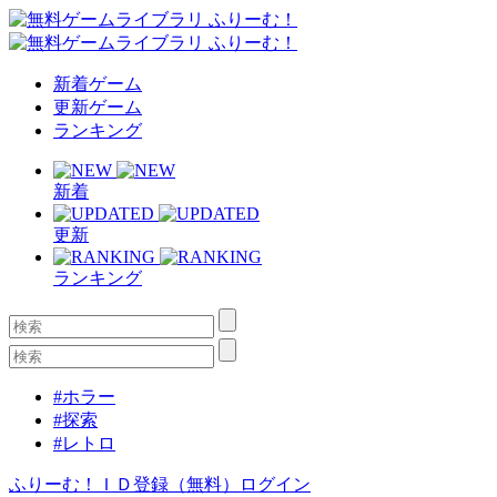
新着ゲーム
更新ゲーム
ランキング
新着
更新
ランキング
#ホラー
#探索
#レトロ
ふりーむ！ＩＤ登録（無料）
ログイン