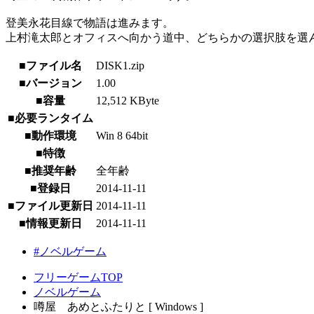
登美永花目線で物語は進みます。
上村滝太郎とオフィスへ向かう道中、どちらかの選択肢を選
■ファイル名
DISK1.zip
■バージョン
1.00
■容量
12,512 KByte
■必要ランタイム
■動作環境
Win 8 64bit
■特徴
■推奨年齢
全年齢
■登録日
2014-11-11
■ファイル更新日
2014-11-11
■情報更新日
2014-11-11
#ノベルゲーム
フリーゲームTOP
ノベルゲーム
噂屋 あめとふたりと [ Windows ]