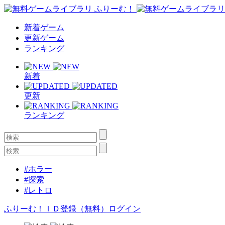
新着ゲーム
更新ゲーム
ランキング
新着
更新
ランキング
#ホラー
#探索
#レトロ
ふりーむ！ＩＤ登録（無料）
ログイン