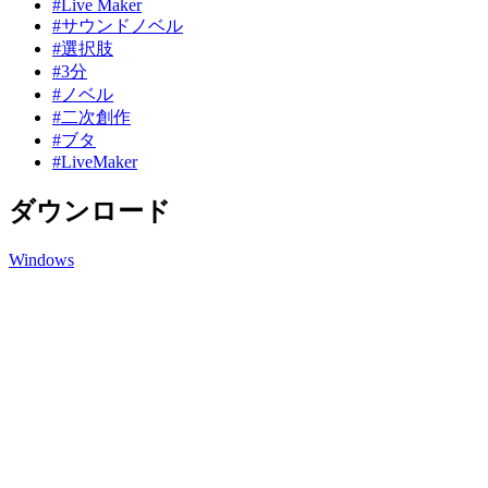
#Live Maker
#サウンドノベル
#選択肢
#3分
#ノベル
#二次創作
#ブタ
#LiveMaker
ダウンロード
Windows