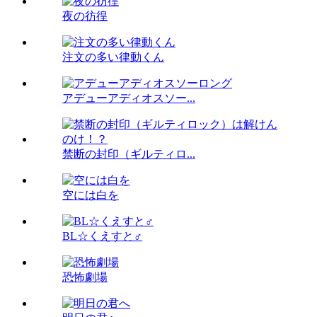
夜の彷徨
注文の多い律動くん
アデューアディオスソー...
禁断の封印（ギルティロ...
空には白を
BL☆くえすと♂
恐怖劇場