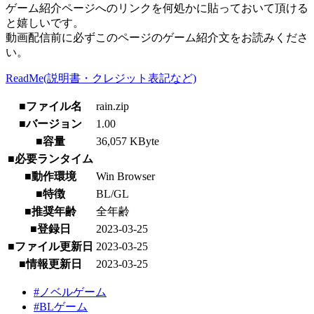
ゲーム紹介ページへのリンクを何処かに貼っておいて頂ける
と嬉しいです。
動画配信前に必ずこのページのゲーム紹介文をお読みくださ
い。
ReadMe(説明書・クレジット表記など)
■ファイル名
rain.zip
■バージョン
1.00
■容量
36,057 KByte
■必要ランタイム
■動作環境
Win Browser
■特徴
BL/GL
■推奨年齢
全年齢
■登録日
2023-03-25
■ファイル更新日
2023-03-25
■情報更新日
2023-03-25
#ノベルゲーム
#BLゲーム