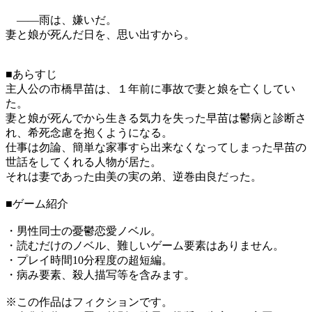
――雨は、嫌いだ。
妻と娘が死んだ日を、思い出すから。
■あらすじ
主人公の市橋早苗は、１年前に事故で妻と娘を亡くしてい
た。
妻と娘が死んでから生きる気力を失った早苗は鬱病と診断さ
れ、希死念慮を抱くようになる。
仕事は勿論、簡単な家事すら出来なくなってしまった早苗の
世話をしてくれる人物が居た。
それは妻であった由美の実の弟、逆巻由良だった。
■ゲーム紹介
・男性同士の憂鬱恋愛ノベル。
・読むだけのノベル、難しいゲーム要素はありません。
・プレイ時間10分程度の超短編。
・病み要素、殺人描写等を含みます。
※この作品はフィクションです。