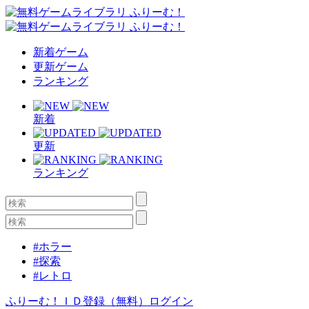
新着ゲーム
更新ゲーム
ランキング
新着
更新
ランキング
#ホラー
#探索
#レトロ
ふりーむ！ＩＤ登録（無料）
ログイン