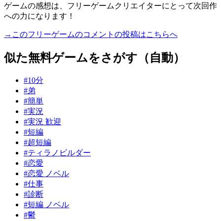
ゲームの感想は、フリーゲームクリエイターにとって次回作
への力になります！
→このフリーゲームのコメントの投稿はこちらへ
似た無料ゲームをさがす（自動）
#10分
#弟
#簡単
#実況
#実況 歓迎
#短編
#超短編
#ティラノビルダー
#恋愛
#恋愛 ノベル
#仕事
#診断
#短編 ノベル
#鬱