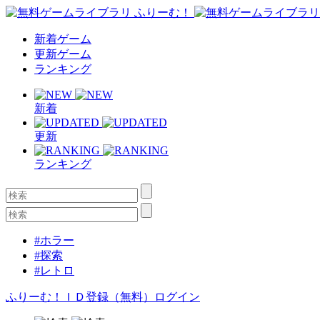
新着ゲーム
更新ゲーム
ランキング
新着
更新
ランキング
#ホラー
#探索
#レトロ
ふりーむ！ＩＤ登録（無料）
ログイン