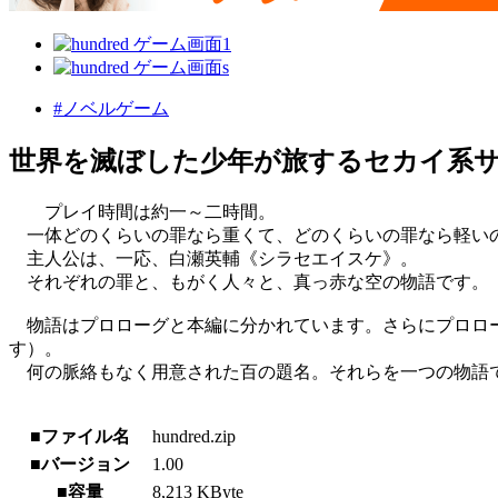
#ノベルゲーム
世界を滅ぼした少年が旅するセカイ系
プレイ時間は約一～二時間。
一体どのくらいの罪なら重くて、どのくらいの罪なら軽いの
主人公は、一応、白瀬英輔《シラセエイスケ》。
それぞれの罪と、もがく人々と、真っ赤な空の物語です。
物語はプロローグと本編に分かれています。さらにプロロー
す）。
何の脈絡もなく用意された百の題名。それらを一つの物語
■ファイル名
hundred.zip
■バージョン
1.00
■容量
8,213 KByte