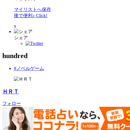
マイリストへ保存
後で便利♪ Click!
x
シェア
hundred
#ノベルゲーム
ＨＲＴ
フォロー