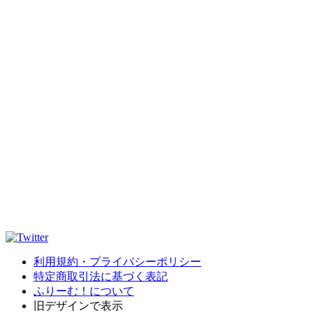
利用規約・プライバシーポリシー
特定商取引法に基づく表記
ふりーむ！について
旧デザインで表示