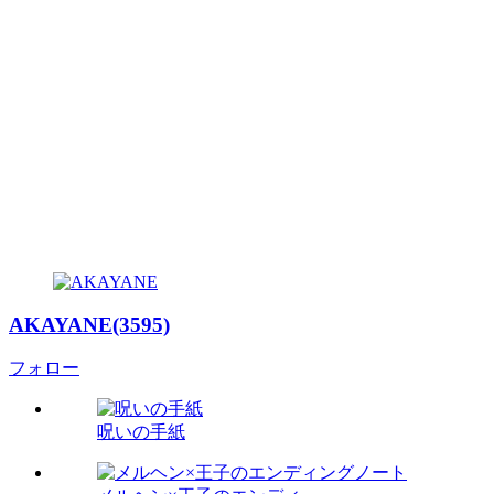
AKAYANE(3595)
フォロー
呪いの手紙