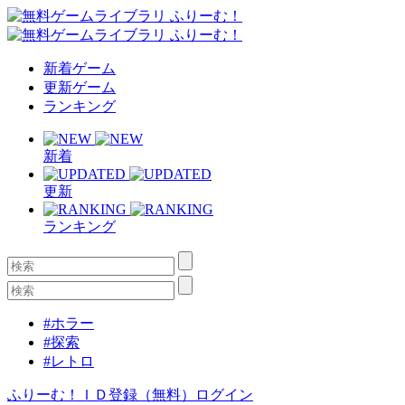
新着ゲーム
更新ゲーム
ランキング
新着
更新
ランキング
#ホラー
#探索
#レトロ
ふりーむ！ＩＤ登録（無料）
ログイン