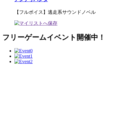
【フルボイス】逃走系サウンドノベル
フリーゲームイベント開催中！