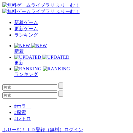
新着ゲーム
更新ゲーム
ランキング
新着
更新
ランキング
#ホラー
#探索
#レトロ
ふりーむ！ＩＤ登録（無料）
ログイン