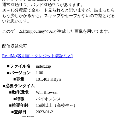
通常EDが1つ、バッドEDが7つがあります。
10～15分程度で全ルート見られると思いますが、詰まったら
もう少しかかるかも。スキップやセーブがないので割とだる
いと思います。
このゲームはnijijourneyでAIが生成した画像を用いてます。
配信収益化可
ReadMe(説明書・クレジット表記など)
■ファイル名
index.zip
■バージョン
1.00
■容量
101,403 KByte
■必要ランタイム
■動作環境
Win Browser
■特徴
バイオレンス
■推奨年齢
15歳以上（高校生～）
■登録日
2023-01-21