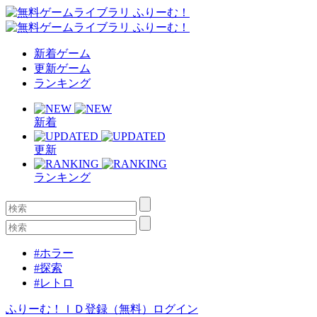
新着ゲーム
更新ゲーム
ランキング
新着
更新
ランキング
#ホラー
#探索
#レトロ
ふりーむ！ＩＤ登録（無料）
ログイン