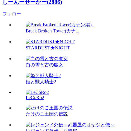
しーんーせーかー(2886)
フォロー
Break Broken Tower(カナ...
STARDUST★NIGHT
白の雪と古の魔女
姫と獣人騎士2
LeCoRo2
たけのこ王国の伝説
レジェンド外伝～武器屋...