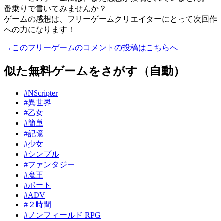
番乗りで書いてみませんか？
ゲームの感想は、フリーゲームクリエイターにとって次回作
への力になります！
→このフリーゲームのコメントの投稿はこちらへ
似た無料ゲームをさがす（自動）
#NScripter
#異世界
#乙女
#簡単
#記憶
#少女
#シンプル
#ファンタジー
#魔王
#ボート
#ADV
#２時間
#ノンフィールド RPG