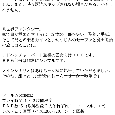
せん。また、時々既読スキップされない場合がある、かもし
れません。
異世界ファンタジー。
家で目が覚めたマリィは、記憶の一部を失い、聖剣と手紙、
そして兄と名乗るカインと、幼なじみのセーファと魔王退治
の旅に出ることに。
アドベンチャーパート重視の乙女向けＲＰＧです。
ＲＰＧ部分は非常にシンプルです。
メインシナリオはあほちゃん様に執筆していただきました。
その他、細々とした部分はしーんーせーかー執筆です。
ツール:NScripter2
プレイ時間:１～２時間程度
ＥＮＤ数:５（攻略対象３人それぞれ１，ノーマル、＋α）
システム：画面サイズ1280×720、シーン回想