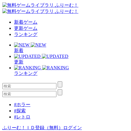
新着ゲーム
更新ゲーム
ランキング
新着
更新
ランキング
#ホラー
#探索
#レトロ
ふりーむ！ＩＤ登録（無料）
ログイン