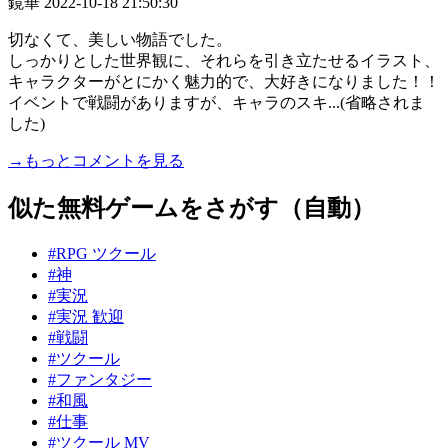
鏡華
2022-10-18 21:50:30
切なくて、美しい物語でした。
しっかりとした世界観に、それらを引き立たせるイラスト、
キャラクターがとにかく魅力的で、大好きになりました！！
イベントで戦闘がありますが、キャラのスキ...(省略されま
した)
→もっとコメントを見る
似た無料ゲームをさがす（自動）
#RPG ツクール
#神
#実況
#実況 歓迎
#戦闘
#ツクール
#ファンタジー
#和風
#仕事
#ツクール MV