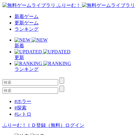
新着ゲーム
更新ゲーム
ランキング
新着
更新
ランキング
#ホラー
#探索
#レトロ
ふりーむ！ＩＤ登録（無料）
ログイン