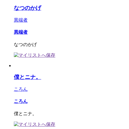
なつのかげ
異端者
異端者
なつのかげ
僕とニナ。
ころん
ころん
僕とニナ。