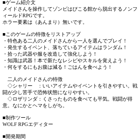
■ゲーム紹介文
メイドさんを操作してゾンビはびこる館から脱出するノンフ
ィールドRPGです。
ホラー要素は（あんまり）無いです。
■このゲームの特徴をリストアップ
・特色ある二人のメイドさんから一人を選んでプレイ！
・発生するイベント、落ちているアイテムはランダム！
・拾った武器や服を改造して強化しよう！
・知識は武器！本で新たなレシピやスキルを覚えよう！
・何をするにもお腹は減る！ごはんを食べよう！
二人のメイドさんの特徴
◇シャリー ：いいアイテムやイベントを引きやすい。戦
闘が少し苦手で恐怖状態になりやすい。
◇ロザリンダ：くさったものを食べても平気。戦闘が得
意。なにかとヘマをしがち。
■制作ツール
WOLF RPGエディター
■開発期間