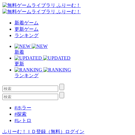
新着ゲーム
更新ゲーム
ランキング
新着
更新
ランキング
#ホラー
#探索
#レトロ
ふりーむ！ＩＤ登録（無料）
ログイン