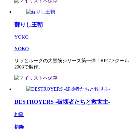
蘇りし王朝
YOKO
YOKO
リラとルークの大冒険シリーズ第一弾！RPGツクール
2003で製作。
DESTROYERS -破壊者たちと救世主-
桃隆
桃隆