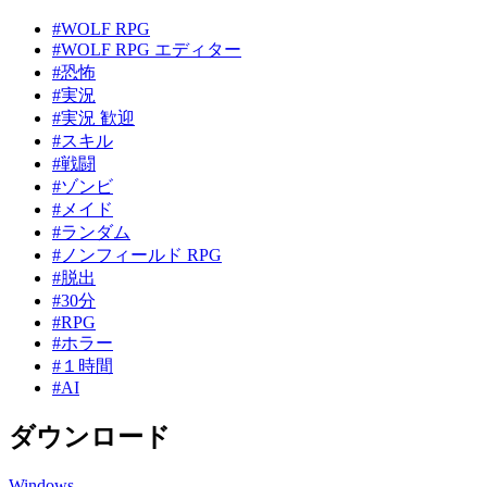
#WOLF RPG
#WOLF RPG エディター
#恐怖
#実況
#実況 歓迎
#スキル
#戦闘
#ゾンビ
#メイド
#ランダム
#ノンフィールド RPG
#脱出
#30分
#RPG
#ホラー
#１時間
#AI
ダウンロード
Windows