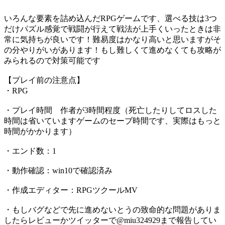
いろんな要素を詰め込んだRPGゲームです、選べる技は3つ
だけパズル感覚で戦闘が行えて戦法が上手くいったときは非
常に気持ちが良いです！難易度はかなり高いと思いますがそ
の分やりがいがあります！もし難しくて進めなくても攻略が
みられるので対策可能です
【プレイ前の注意点】
・RPG
・プレイ時間 作者が3時間程度（死亡したりしてロスした
時間は省いていますゲームのセーブ時間です、実際はもっと
時間がかかります）
・エンド数：1
・動作確認：win10で確認済み
・作成エディター：RPGツクールMV
・もしバグなどで先に進めないとうの致命的な問題がありま
したらレビューかツイッターで@miu324929まで報告してい