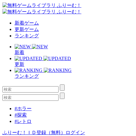
新着ゲーム
更新ゲーム
ランキング
新着
更新
ランキング
#ホラー
#探索
#レトロ
ふりーむ！ＩＤ登録（無料）
ログイン