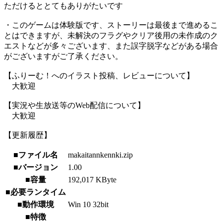
ただけるととてもありがたいです
・このゲームは体験版です、ストーリーは最後まで進めるこ
とはできますが、未解決のフラグやクリア後用の未作成のク
エストなどが多々ございます、また誤字脱字などがある場合
がございますがご了承ください。
【ふりーむ！へのイラスト投稿、レビューについて】
大歓迎
【実況や生放送等のWeb配信について】
大歓迎
【更新履歴】
■ファイル名
makaitannkennki.zip
■バージョン
1.00
■容量
192,017 KByte
■必要ランタイム
■動作環境
Win 10 32bit
■特徴