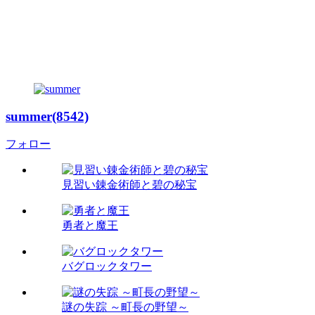
summer(8542)
フォロー
見習い錬金術師と碧の秘宝
勇者と魔王
バグロックタワー
謎の失踪 ～町長の野望～