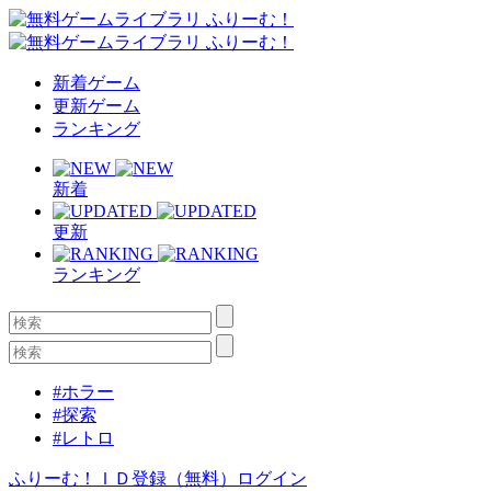
新着ゲーム
更新ゲーム
ランキング
新着
更新
ランキング
#ホラー
#探索
#レトロ
ふりーむ！ＩＤ登録（無料）
ログイン