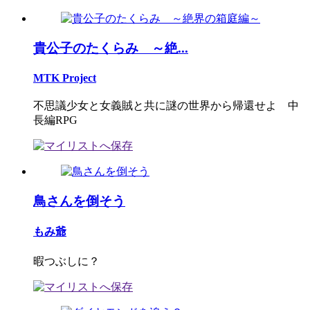
貴公子のたくらみ ～絶...
MTK Project
不思議少女と女義賊と共に謎の世界から帰還せよ 中
長編RPG
鳥さんを倒そう
もみ爺
暇つぶしに？