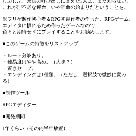
しぶしぶ、寮長の呼び出しに答えた2人は、まだ知らない。
これが理不尽な運命、いや宿命の始まりだということを。
※フリゲ製作初心者＆RPG初製作者の作った、RPGゲーム。
エディタに慣れるため作ったゲームなので、
色々と期待せずにプレイすることをお勧めします。
■このゲームの特徴をリストアップ
・ルート分岐あり。
・難易度はやや高め。（大味？）
・置きセーブ。
・エンディングは1種類。（ただし、選択肢で微妙に変わ
る）
■制作ツール
RPGエディター
■開発期間
1年くらい（その内半年放置）