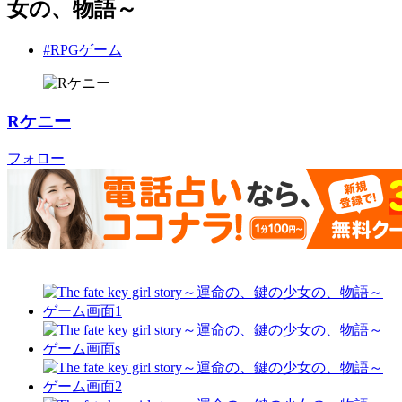
女の、物語～
#RPGゲーム
Rケニー
フォロー