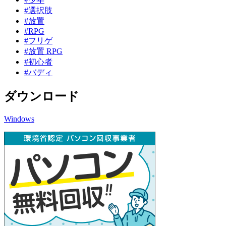
#選択肢
#放置
#RPG
#フリゲ
#放置 RPG
#初心者
#バディ
ダウンロード
Windows