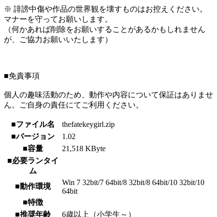
※ 誹謗中傷や作品の世界観を壊すものはお控えください。
マナーを守ってお願いします。
（何かあれば削除をお願いすることがあるかもしれません
が、ご協力お願いいたします）
■免責事項
個人の趣味活動のため、動作や内容について保証はありませ
ん。ご自身の責任にてご利用ください。
■ファイル名
thefatekeygirl.zip
■バージョン
1.02
■容量
21,518 KByte
■必要ランタイ
ム
Win 7 32bit/7 64bit/8 32bit/8 64bit/10 32bit/10
■動作環境
64bit
■特徴
■推奨年齢
6歳以上（小学生～）