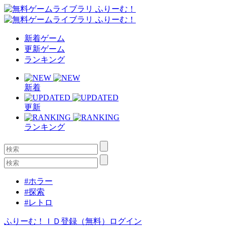
新着ゲーム
更新ゲーム
ランキング
新着
更新
ランキング
#ホラー
#探索
#レトロ
ふりーむ！ＩＤ登録（無料）
ログイン