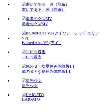
書いてある 改（前編）
勇者のクズMV
Isolated Area V2 (アイ...
THE☆適当
俺のＳＦな夏休み体験版1.1
星光少女
HAIGATO