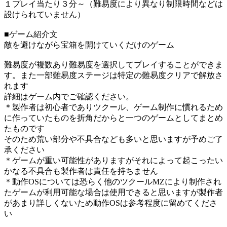
１プレイ当たり３分～（難易度により異なり制限時間などは
設けられていません）
■ゲーム紹介文
敵を避けながら宝箱を開けていくだけのゲーム
難易度が複数あり難易度を選択してプレイすることができま
す。また一部難易度ステージは特定の難易度クリアで解放さ
れます
詳細はゲーム内でご確認ください。
＊製作者は初心者でありツクール、ゲーム制作に慣れるため
に作っていたものを折角だからと一つのゲームとしてまとめ
たものです
そのため荒い部分や不具合なども多いと思いますが予めご了
承ください
＊ゲームが重い可能性がありますがそれによって起こったい
かなる不具合も製作者は責任を持ちません
＊動作OSについては恐らく他のツクールMZにより制作され
たゲームが利用可能な場合は使用できると思いますが製作者
があまり詳しくないため動作OSは参考程度に留めてくださ
い