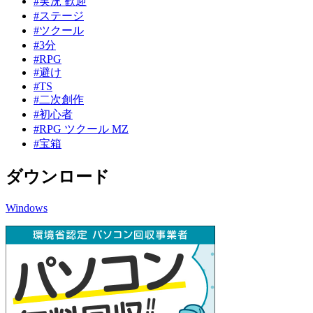
#実況 歓迎
#ステージ
#ツクール
#3分
#RPG
#避け
#TS
#二次創作
#初心者
#RPG ツクール MZ
#宝箱
ダウンロード
Windows