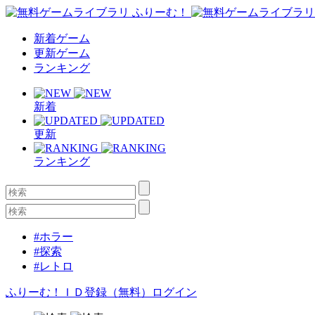
新着ゲーム
更新ゲーム
ランキング
新着
更新
ランキング
#ホラー
#探索
#レトロ
ふりーむ！ＩＤ登録（無料）
ログイン