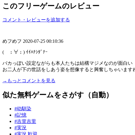
このフリーゲームのレビュー
コメント・レビューを追加する
めフめフ
2020-07-25 00:10:36
( ；∀；) ｲｲﾊﾅｼﾀﾞﾅｰ
バカっぽい設定ながらも本人たちは結構マジメなのが面白い
お二人が下の世話をしあう姿を想像すると興奮しちゃいますね (
→もっとコメントを見る
似た無料ゲームをさがす（自動）
#幼馴染
#記憶
#吉里吉里
#実況
#実況 歓迎