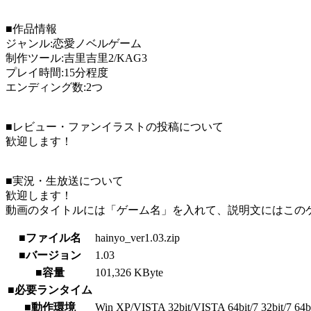
■作品情報
ジャンル:恋愛ノベルゲーム
制作ツール:吉里吉里2/KAG3
プレイ時間:15分程度
エンディング数:2つ
■レビュー・ファンイラストの投稿について
歓迎します！
■実況・生放送について
歓迎します！
動画のタイトルには「ゲーム名」を入れて、説明文にはこのゲ
■ファイル名
hainyo_ver1.03.zip
■バージョン
1.03
■容量
101,326 KByte
■必要ランタイム
■動作環境
Win XP/VISTA 32bit/VISTA 64bit/7 32bit/7 64bit/