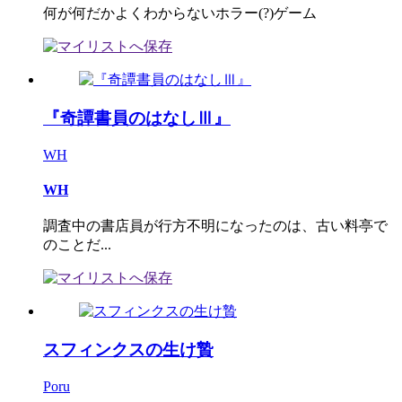
何が何だかよくわからないホラー(?)ゲーム
『奇譚書員のはなしⅢ』
WH
WH
調査中の書店員が行方不明になったのは、古い料亭で
のことだ...
スフィンクスの生け贄
Poru