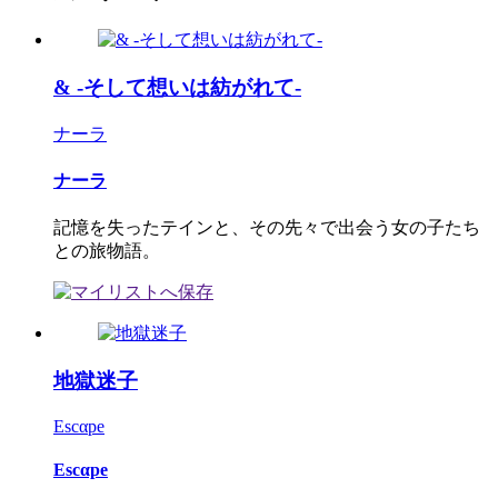
& -そして想いは紡がれて-
ナーラ
ナーラ
記憶を失ったテインと、その先々で出会う女の子たち
との旅物語。
地獄迷子
Escαpe
Escαpe