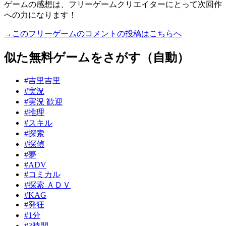
ゲームの感想は、フリーゲームクリエイターにとって次回作
への力になります！
→このフリーゲームのコメントの投稿はこちらへ
似た無料ゲームをさがす（自動）
#吉里吉里
#実況
#実況 歓迎
#推理
#スキル
#探索
#探偵
#夢
#ADV
#コミカル
#探索 ＡＤＶ
#KAG
#発狂
#1分
#3時間