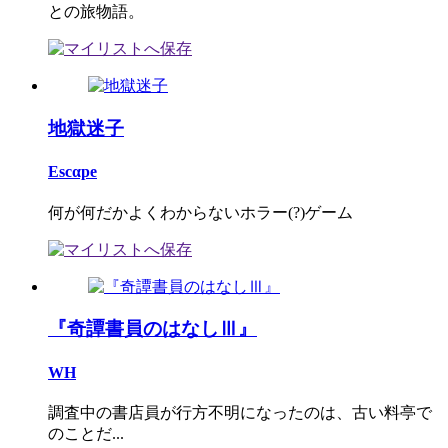
との旅物語。
地獄迷子
Escαpe
何が何だかよくわからないホラー(?)ゲーム
『奇譚書員のはなしⅢ』
WH
調査中の書店員が行方不明になったのは、古い料亭で
のことだ...