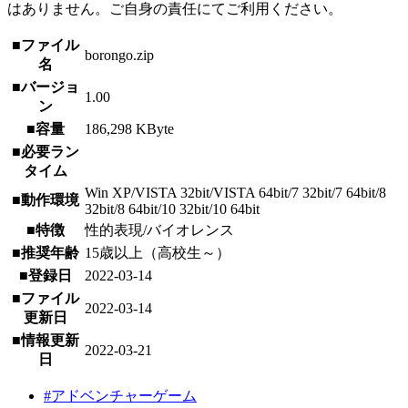
はありません。ご自身の責任にてご利用ください。
■ファイル
borongo.zip
名
■バージョ
1.00
ン
■容量
186,298 KByte
■必要ラン
タイム
Win XP/VISTA 32bit/VISTA 64bit/7 32bit/7 64bit/8
■動作環境
32bit/8 64bit/10 32bit/10 64bit
■特徴
性的表現/バイオレンス
■推奨年齢
15歳以上（高校生～）
■登録日
2022-03-14
■ファイル
2022-03-14
更新日
■情報更新
2022-03-21
日
#アドベンチャーゲーム