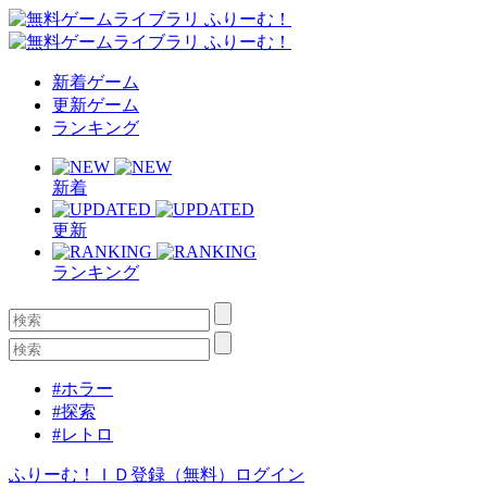
新着ゲーム
更新ゲーム
ランキング
新着
更新
ランキング
#ホラー
#探索
#レトロ
ふりーむ！ＩＤ登録（無料）
ログイン