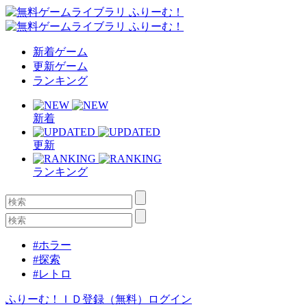
新着ゲーム
更新ゲーム
ランキング
新着
更新
ランキング
#ホラー
#探索
#レトロ
ふりーむ！ＩＤ登録（無料）
ログイン