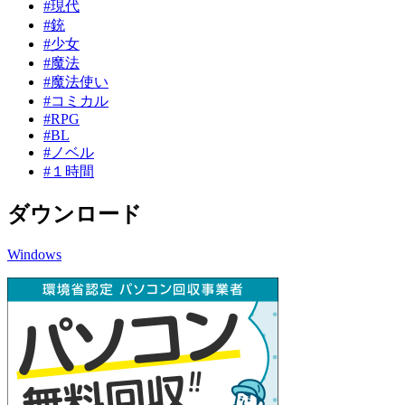
#現代
#銃
#少女
#魔法
#魔法使い
#コミカル
#RPG
#BL
#ノベル
#１時間
ダウンロード
Windows