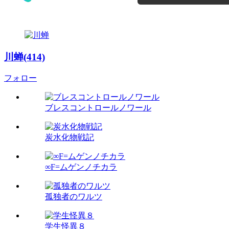
川蝉(414)
フォロー
ブレスコントロールノワール
炭水化物戦記
∞F=ムゲンノチカラ
孤独者のワルツ
学生怪異８