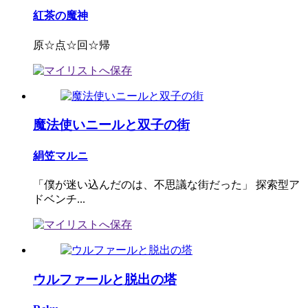
紅茶の魔神
原☆点☆回☆帰
魔法使いニールと双子の街
絹笠マルニ
「僕が迷い込んだのは、不思議な街だった」 探索型ア
ドベンチ...
ウルファールと脱出の塔