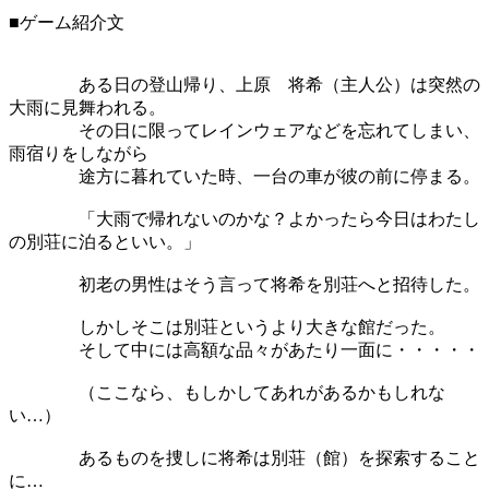
■ゲーム紹介文
ある日の登山帰り、上原 将希（主人公）は突然の
大雨に見舞われる。
その日に限ってレインウェアなどを忘れてしまい、
雨宿りをしながら
途方に暮れていた時、一台の車が彼の前に停まる。
「大雨で帰れないのかな？よかったら今日はわたし
の別荘に泊るといい。」
初老の男性はそう言って将希を別荘へと招待した。
しかしそこは別荘というより大きな館だった。
そして中には高額な品々があたり一面に・・・・・
（ここなら、もしかしてあれがあるかもしれな
い…）
あるものを捜しに将希は別荘（館）を探索すること
に…