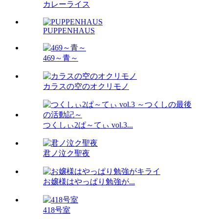
カレーライス
PUPPENHAUS
469～青～
カラスの空のオクリモノ
つくしぃ2ぱ～てぃ vol.3...
君ノ泣ク聖夜
お嬢様はやっぱり勉強が...
418号室