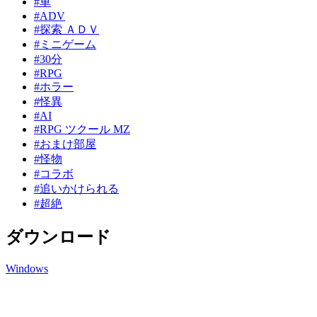
#車
#ADV
#探索 ＡＤＶ
#ミニゲーム
#30分
#RPG
#ホラー
#怪異
#AI
#RPG ツクール MZ
#おまけ部屋
#怪物
#コラボ
#追いかけられる
#超絶
ダウンロード
Windows