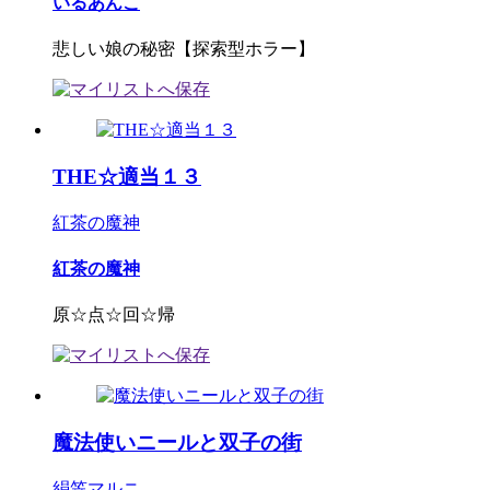
いるあんこ
悲しい娘の秘密【探索型ホラー】
THE☆適当１３
紅茶の魔神
紅茶の魔神
原☆点☆回☆帰
魔法使いニールと双子の街
絹笠マルニ