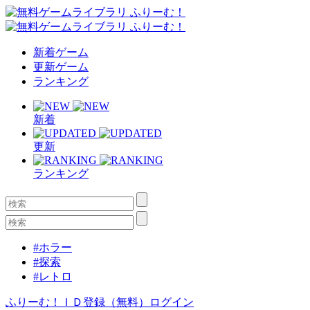
新着ゲーム
更新ゲーム
ランキング
新着
更新
ランキング
#ホラー
#探索
#レトロ
ふりーむ！ＩＤ登録（無料）
ログイン