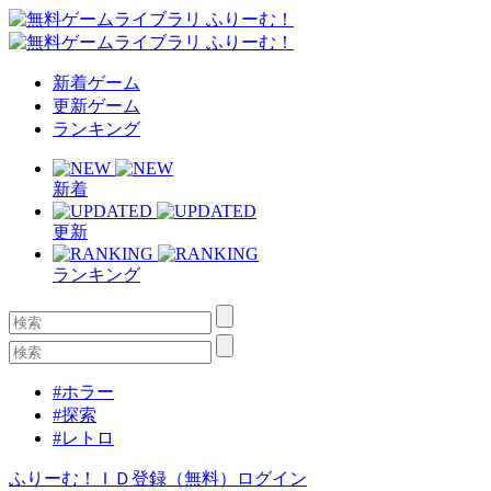
新着ゲーム
更新ゲーム
ランキング
新着
更新
ランキング
#ホラー
#探索
#レトロ
ふりーむ！ＩＤ登録（無料）
ログイン