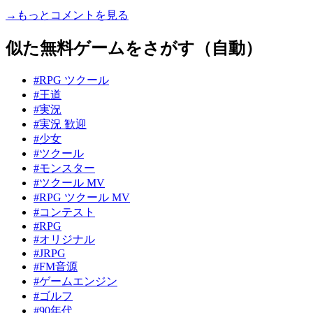
→もっとコメントを見る
似た無料ゲームをさがす（自動）
#RPG ツクール
#王道
#実況
#実況 歓迎
#少女
#ツクール
#モンスター
#ツクール MV
#RPG ツクール MV
#コンテスト
#RPG
#オリジナル
#JRPG
#FM音源
#ゲームエンジン
#ゴルフ
#90年代