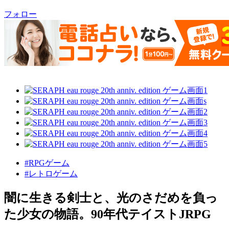
フォロー
#RPGゲーム
#レトロゲーム
闇に生きる剣士と、光のさだめを負っ
た少女の物語。90年代テイストJRPG