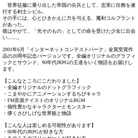
世界征服に乗り出した帝国の尖兵として、忠実に任務を遂
行する剣士シビル。
その手には、心とひきかえに力を与える、魔剣コルブラント
があった。
彼はやがて、「光そのもの」としての命を受けた少女に出会
い……。
2001年6月「インターネットコンテストパーク」金賞受賞作
品の20周年記念バージョンです。全編オリジナルのグラフィ
ックとサウンド、90年代JRPGの王道をいく物語をお届けし
ます。
【こんなところにこだわりました】
・全編オリジナルのドットグラフィック
・こまやかにアニメーションするちびキャラ
・FM音源テイストのオリジナルBGM
・個性豊かなキャラクターとモンスター
・儚くさびしげな世界観と物語
【こんな人は楽しめる可能性があります】
・90年代のJRPGが好きな方