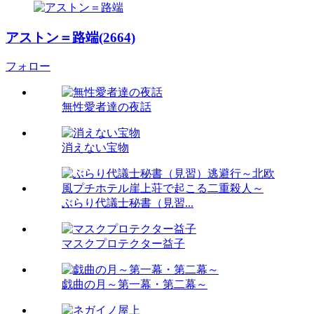
アストン＝路端(2664)
フォロー
無性愛者達の夜話
消えない宝物
ぶらり代議士秘書（見習...
マスクプロテクター益子
戯曲の月～第一幕・第二幕～