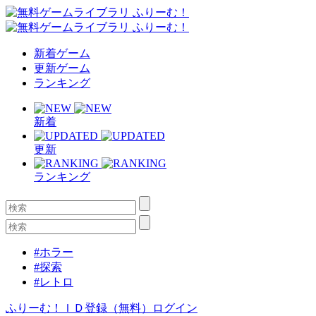
新着ゲーム
更新ゲーム
ランキング
新着
更新
ランキング
#ホラー
#探索
#レトロ
ふりーむ！ＩＤ登録（無料）
ログイン