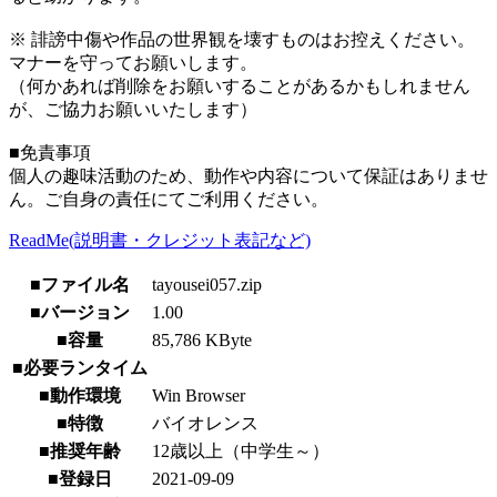
※ 誹謗中傷や作品の世界観を壊すものはお控えください。
マナーを守ってお願いします。
（何かあれば削除をお願いすることがあるかもしれません
が、ご協力お願いいたします）
■免責事項
個人の趣味活動のため、動作や内容について保証はありませ
ん。ご自身の責任にてご利用ください。
ReadMe(説明書・クレジット表記など)
■ファイル名
tayousei057.zip
■バージョン
1.00
■容量
85,786 KByte
■必要ランタイム
■動作環境
Win Browser
■特徴
バイオレンス
■推奨年齢
12歳以上（中学生～）
■登録日
2021-09-09