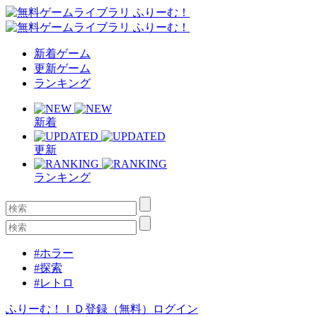
新着ゲーム
更新ゲーム
ランキング
新着
更新
ランキング
#ホラー
#探索
#レトロ
ふりーむ！ＩＤ登録（無料）
ログイン