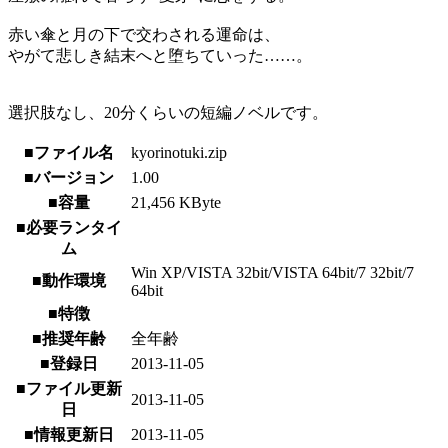
赤い傘と月の下で交わされる運命は、
やがて悲しき結末へと堕ちていった……。
選択肢なし、20分くらいの短編ノベルです。
■ファイル名
kyorinotuki.zip
■バージョン
1.00
■容量
21,456 KByte
■必要ランタイ
ム
Win XP/VISTA 32bit/VISTA 64bit/7 32bit/7
■動作環境
64bit
■特徴
■推奨年齢
全年齢
■登録日
2013-11-05
■ファイル更新
2013-11-05
日
■情報更新日
2013-11-05