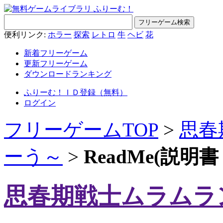
便利リンク:
ホラー
探索
レトロ
牛
ヘビ
花
新着フリーゲーム
更新フリーゲーム
ダウンロードランキング
ふりーむ！ＩＤ登録（無料）
ログイン
フリーゲームTOP
>
思春
ーう～
>
ReadMe(説
思春期戦士ムラムラ