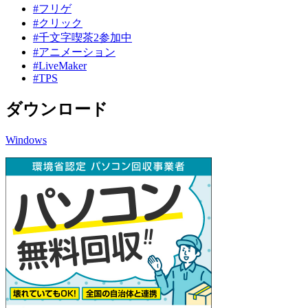
#フリゲ
#クリック
#千文字喫茶2参加中
#アニメーション
#LiveMaker
#TPS
ダウンロード
Windows