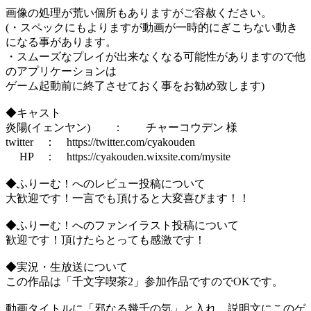
画像の処理が荒い個所もありますがご容赦ください。
(・スペックにもよりますが動画が一時的にぎこちない動き
になる事があります。
・スムーズなプレイが出来なくなる可能性がありますので他
のアプリケーションは
ゲーム起動前に終了させておく事をお勧め致します)
◆キャスト
炎陽(イェンヤン) ： チャーコウデン 様
twitter ： https://twitter.com/cyakouden
HP ： https://cyakouden.wixsite.com/mysite
◆ふりーむ！へのレビュー投稿について
大歓迎です！一言でも頂けると大変喜びます！！
◆ふりーむ！へのファンイラスト投稿について
歓迎です！頂けたらとっても感激です！
◆実況・生放送について
この作品は「千文字喫茶2」参加作品ですのでOKです。
動画タイトルに「邪なる幾千の気」と入れ、説明文にこのゲ