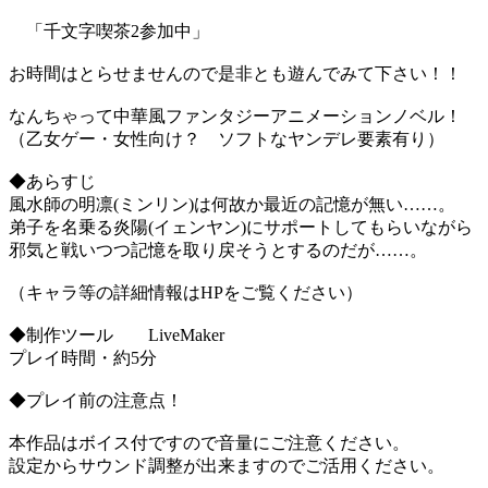
「千文字喫茶2参加中」
お時間はとらせませんので是非とも遊んでみて下さい！！
なんちゃって中華風ファンタジーアニメーションノベル！
（乙女ゲー・女性向け？ ソフトなヤンデレ要素有り）
◆あらすじ
風水師の明凛(ミンリン)は何故か最近の記憶が無い……。
弟子を名乗る炎陽(イェンヤン)にサポートしてもらいながら
邪気と戦いつつ記憶を取り戻そうとするのだが……。
（キャラ等の詳細情報はHPをご覧ください）
◆制作ツール LiveMaker
プレイ時間・約5分
◆プレイ前の注意点！
本作品はボイス付ですので音量にご注意ください。
設定からサウンド調整が出来ますのでご活用ください。