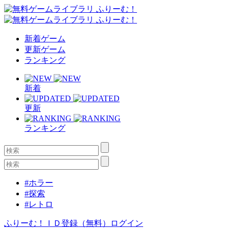
新着ゲーム
更新ゲーム
ランキング
新着
更新
ランキング
#ホラー
#探索
#レトロ
ふりーむ！ＩＤ登録（無料）
ログイン