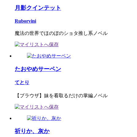
月影クインテット
Ruborvini
魔法の世界でほのぼのショタ推し系ノベル
たおやめサーペン
てとり
【ブラウザ】妹を看取るだけの掌編ノベル
祈りか、灰か