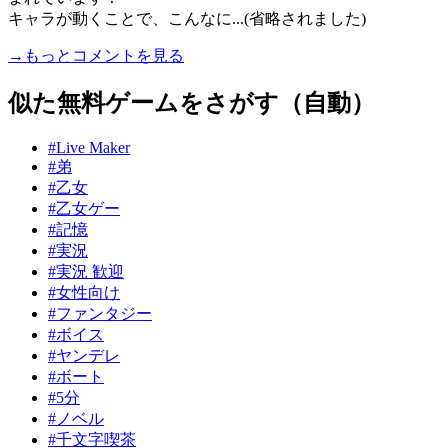
キャラが動くことで、こんなに...(省略されました)
→もっとコメントを見る
似た無料ゲームをさがす（自動）
#Live Maker
#弟
#乙女
#乙女ゲー
#記憶
#実況
#実況 歓迎
#女性向け
#ファンタジー
#ボイス
#ヤンデレ
#ボート
#5分
#ノベル
#千文字喫茶