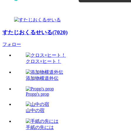
すたじおくるせいる(7020)
フォロー
クロス×ヒート！
添加物横道外伝
Propp's prop
山中の宿
手紙の先には