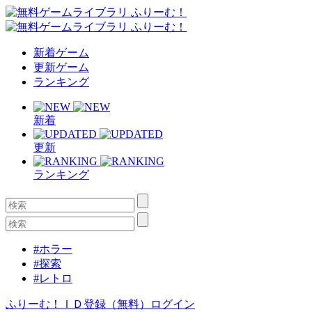
新着ゲーム
更新ゲーム
ランキング
新着
更新
ランキング
#ホラー
#探索
#レトロ
ふりーむ！ＩＤ登録（無料）
ログイン