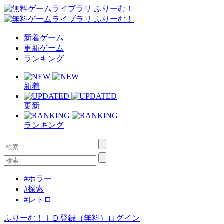
新着ゲーム
更新ゲーム
ランキング
新着
更新
ランキング
#ホラー
#探索
#レトロ
ふりーむ！ＩＤ登録（無料）
ログイン