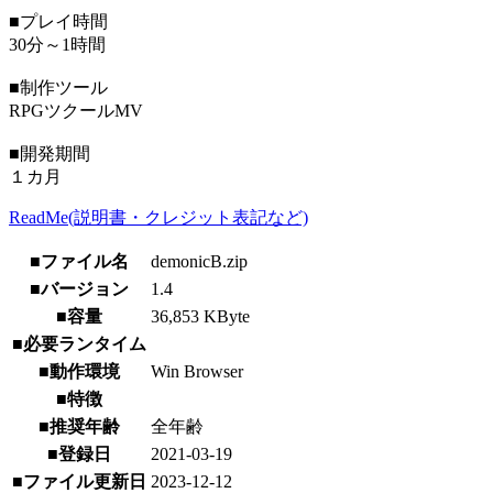
■プレイ時間
30分～1時間
■制作ツール
RPGツクールMV
■開発期間
１カ月
ReadMe(説明書・クレジット表記など)
■ファイル名
demonicB.zip
■バージョン
1.4
■容量
36,853 KByte
■必要ランタイム
■動作環境
Win Browser
■特徴
■推奨年齢
全年齢
■登録日
2021-03-19
■ファイル更新日
2023-12-12