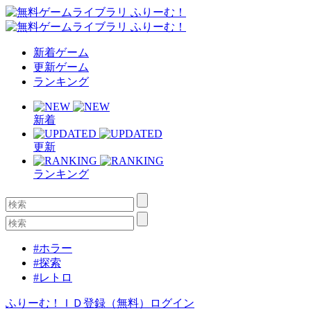
新着ゲーム
更新ゲーム
ランキング
新着
更新
ランキング
#ホラー
#探索
#レトロ
ふりーむ！ＩＤ登録（無料）
ログイン