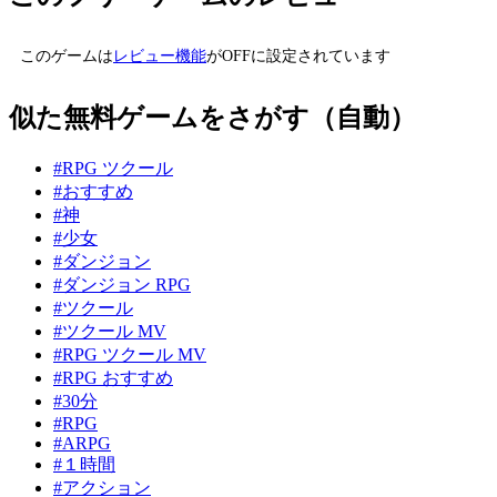
このゲームは
レビュー機能
がOFFに設定されています
似た無料ゲームをさがす（自動）
#RPG ツクール
#おすすめ
#神
#少女
#ダンジョン
#ダンジョン RPG
#ツクール
#ツクール MV
#RPG ツクール MV
#RPG おすすめ
#30分
#RPG
#ARPG
#１時間
#アクション