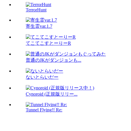
TerrorHunt
寄生霊var.1.7
てこてこすとーりーR
普通のJKがダンジョンも...
ないとらいだー
Cynoroid (正規版リリー...
Tunnel Flying!! Re: