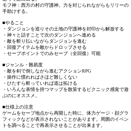
モフ神：西方の村の守護神。力を封じられながらもリリーの
手助けする。
■やること
・ダンジョンを巡りその土地の守護神を封印から解放する
・神々と話すことで次のダンジョンへ進める
・敵を斬り払いながらダンジョンを進む
・回復アイテムを敵からドロップさせる
・セーブポイントでのみセーブ（全回復）可能
■ジャンル・難易度
・敵を剣で倒しながら進むアクションRPG
・操作に慣れればさほど難しくない
・ひたすら斬っていれば道は拓ける
・いろんな表情を持つマップを散策するピクニック感覚で遊
ぶのにオススメ。
■仕様上の注意
ゲームをセーブ地点から再開した時に、体力ゲージ・顔グラ
フィックなどが表示されないことがあります。周囲のイベン
トを調べることで再表示させることが出来ます。