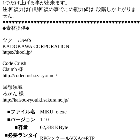
1つだけ上げる事が出来ます。
注:回復力は自動回復の事でこの能力値は1段階しか上がりま
せん。
♥♥♥♥♥♥♥♥♥♥♥♥♥♥♥♥♥♥♥♥♥♥♥♥♥♥♥♥♥♥♥♥♥♥♥♥♥♥♥♥♥♥♥♥
♣素材提供♣
ツクールweb
KADOKAWA CORPORATION
https://tkool.jp/
Code Crush
Claimh 様
http://codecrush.iza-yoi.net/
回想領域
ろかん 様
http://kaisou-ryouiki.sakura.ne.jp/
■ファイル名
MIKU_o.exe
■バージョン
1.10
■容量
62,338 KByte
■必要ランタイ
RPGツクールVXAceRTP