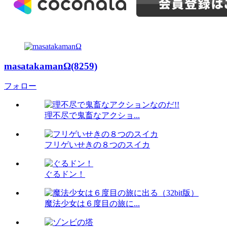
masatakamanΩ(8259)
フォロー
理不尽で鬼畜なアクショ...
フリゲいせきの８つのスイカ
ぐるドン！
魔法少女は６度目の旅に...