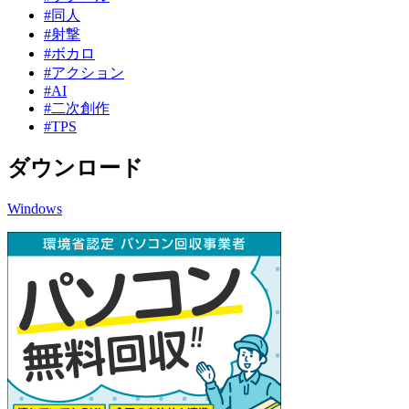
#同人
#射撃
#ボカロ
#アクション
#AI
#二次創作
#TPS
ダウンロード
Windows