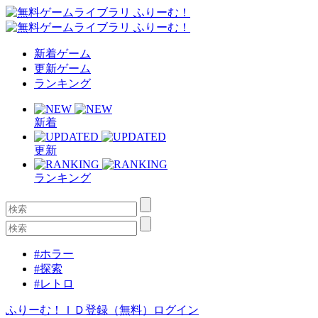
新着ゲーム
更新ゲーム
ランキング
新着
更新
ランキング
#ホラー
#探索
#レトロ
ふりーむ！ＩＤ登録（無料）
ログイン