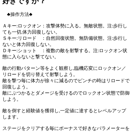
好きですか？
♣操作方法♣
Ａキー:ロックオン：攻撃体勢に入る。無敵状態。注:歩行し
ても一切,体力回復しない。
Ｓキー:リロード ：自然回復状態。無防備状態。注:歩行し
ないと体力回復しない。
Ｄキー:ショット ：複数の敵を射撃する。注:ロックオン状
態に入らないと撃てない。
敵の行動パターン等をよく観察し,臨機応変にロックオン／
リロードを切り替えて射撃しよう。
敵を撃つ毎に体力が徐々に減るのでピンチの時はリロードで
回復しよう。
敵にぶつかるとダメージを受けるのでロックオン状態で防御
しよう。
敵を倒すと経験値を獲得し,一定値に達するとレベルアップ
します。
ステージをクリアする毎にボーナスで好きなパラメーターを