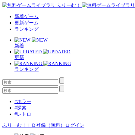
新着ゲーム
更新ゲーム
ランキング
新着
更新
ランキング
#ホラー
#探索
#レトロ
ふりーむ！ＩＤ登録（無料）
ログイン