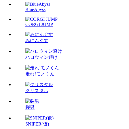
BlueAbyss
CORGI JUMP
みにんぐす
ハロウィン避け
走れ!モノくん
クリスタル
裂男
SNIPER(仮)