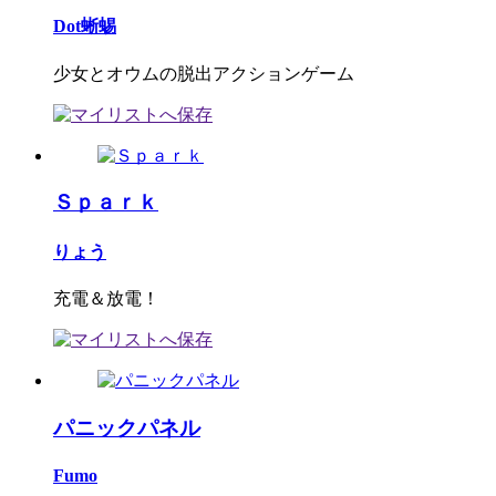
Dot蜥蜴
少女とオウムの脱出アクションゲーム
Ｓｐａｒｋ
りょう
充電＆放電！
パニックパネル
Fumo