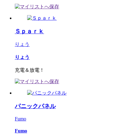
Ｓｐａｒｋ
りょう
りょう
充電＆放電！
パニックパネル
Fumo
Fumo