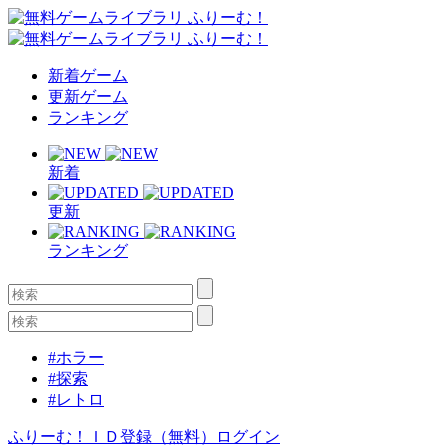
新着ゲーム
更新ゲーム
ランキング
新着
更新
ランキング
#ホラー
#探索
#レトロ
ふりーむ！ＩＤ登録（無料）
ログイン