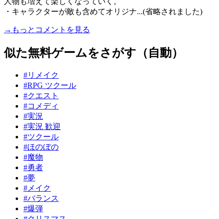
人物も増えて楽しくなっていく。
・キャラクターが敵も含めてオリジナ...(省略されました)
→もっとコメントを見る
似た無料ゲームをさがす（自動）
#リメイク
#RPG ツクール
#クエスト
#コメディ
#実況
#実況 歓迎
#ツクール
#ほのぼの
#魔物
#勇者
#夢
#メイク
#バランス
#爆弾
#クリスマス