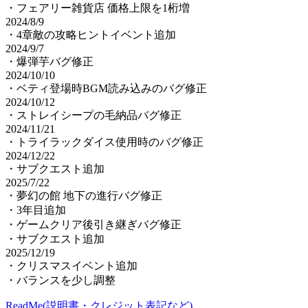
・フェアリー雑貨店 価格上限を1桁増
2024/8/9
・4章敵の攻略ヒントイベント追加
2024/9/7
・爆弾芋バグ修正
2024/10/10
・ベティ登場時BGM読み込みのバグ修正
2024/10/12
・ストレイシープの毛納品バグ修正
2024/11/21
・トライラックダイス使用時のバグ修正
2024/12/22
・サブクエスト追加
2025/7/22
・夢幻の館 地下の進行バグ修正
・3年目追加
・ゲームクリア後引き継ぎバグ修正
・サブクエスト追加
2025/12/19
・クリスマスイベント追加
・バランスを少し調整
ReadMe(説明書・クレジット表記など)