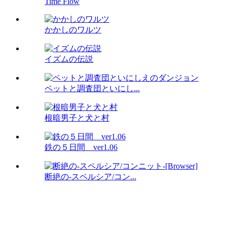
Time Flow
かかしのワルツ
イズムの伝説
ペットと調査団といにし...
根暗男子と犬と村
鉄の５日間 ver1.06
断絶の-スペルシア/コン...