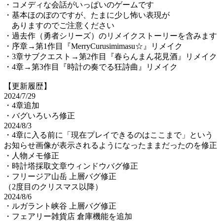
・コメディな会話がいっぱいのゲームです
・基本ほのぼのですが、たまに少し怖い表現が
ありますのでご注意ください
・過去作（勇者シリーズ）のリメイクストーリーを含みます
・序章→第1作目『MerryCurusimimasu☆』リメイク
・3章サブクエスト→第2作目『春らんまん花見酒』リメイク
・4章→第3作目『時計の奏でる狂詩曲』リメイク
【更新履歴】
2024/7/29
・4章追加
・バグいろいろ修正
2024/8/3
・4章に入る前に「現在プレイできるのはここまで」という
お知らせ画像が表示されるようになったままだったのを修正
・人物メモ修正
・時計塔採取文章ウィンドウバグ修正
・フリージア山岳 上層バグ修正
（2度目のクリスマス以降）
2024/8/6
・ルガラント峡谷 上層バグ修正
・フェアリー雑貨店 倉庫機能を追加