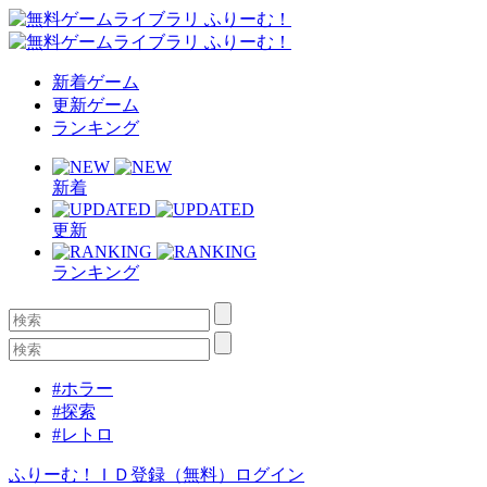
新着ゲーム
更新ゲーム
ランキング
新着
更新
ランキング
#ホラー
#探索
#レトロ
ふりーむ！ＩＤ登録（無料）
ログイン