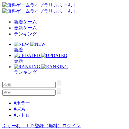
新着ゲーム
更新ゲーム
ランキング
新着
更新
ランキング
#ホラー
#探索
#レトロ
ふりーむ！ＩＤ登録（無料）
ログイン