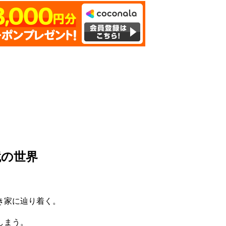
鏡の世界
き家に辿り着く。
しまう。