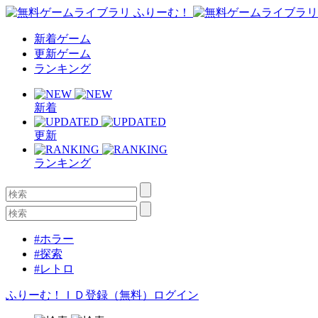
新着ゲーム
更新ゲーム
ランキング
新着
更新
ランキング
#ホラー
#探索
#レトロ
ふりーむ！ＩＤ登録（無料）
ログイン