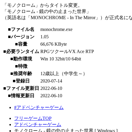
「モノクローム」からタイトル変更。
「モノクローム - 鏡の中の止まった世界」
（英語名は「MONOCHROME - In The Mirror」）が正式名
■ファイル名
monochrome.exe
■バージョン
1.05
■容量
66,676 KByte
■必要ランタイム
RPGツクールVX Ace RTP
■動作環境
Win 10 32bit/10 64bit
■特徴
■推奨年齢
12歳以上（中学生～）
■登録日
2020-07-14
■ファイル更新日
2022-06-10
■情報更新日
2022-06-10
#アドベンチャーゲーム
フリーゲームTOP
アドベンチャーゲーム
モノクローム - 鏡の中の止まった世界 [ Windows ]