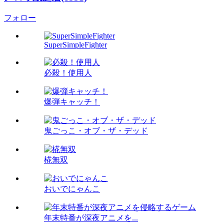
フォロー
SuperSimpleFighter
必殺！使用人
爆弾キャッチ！
鬼ごっこ・オブ・ザ・デッド
椛無双
おいでにゃんこ
年末特番が深夜アニメを...