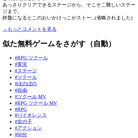
あっさりクリアできるステージから、そこそこ難しいステー
ジまで。
終盤になるとこのおいかけっこがストー...(省略されました)
→もっとコメントを見る
似た無料ゲームをさがす（自動）
#RPG ツクール
#実況
#ステージ
#ツクール
#ほのぼの
#自由
#ツクール MV
#RPG ツクール MV
#RPG
#バイオレンス
#女の子
#アクション
#60分