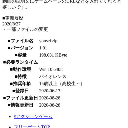
動画の説明文にゲームページのURLなどを入れてくれると
嬉しいです。
■更新履歴
2020/8/27
・一部ファイルの変更
■ファイル名
yousei.zip
■バージョン
1.01
■容量
198,031 KByte
■必要ランタイム
■動作環境
Win 10 64bit
■特徴
バイオレンス
■推奨年齢
15歳以上（高校生～）
■登録日
2020-06-13
■ファイル更新日
2020-08-28
■情報更新日
2020-08-28
#アクションゲーム
フリーゲームTOP