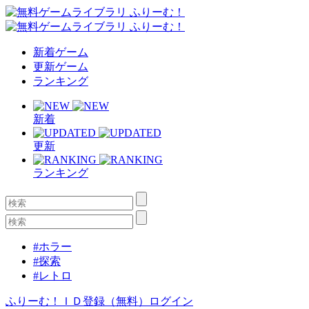
新着ゲーム
更新ゲーム
ランキング
新着
更新
ランキング
#ホラー
#探索
#レトロ
ふりーむ！ＩＤ登録（無料）
ログイン