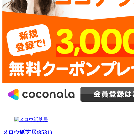
メロウ紙芝居(8531)