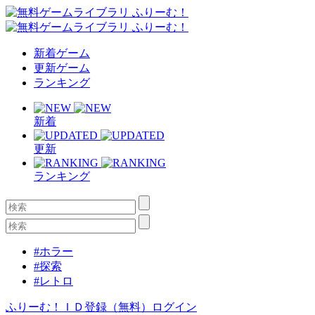
新着ゲーム
更新ゲーム
ランキング
新着
更新
ランキング
#ホラー
#探索
#レトロ
ふりーむ！ＩＤ登録（無料）
ログイン